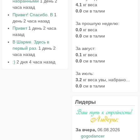
набранными
1 день 2
4.1
кг веса
часа назад
0.0
см в талии
Привет! Спасибо. В
1
день 2 часа назад
За прошлую неделю:
Привет
1 день 2 часа
0.0
кг веса
назад
0.0
см в талии
В Шарме. Здесь в
первый раз.
1 день 2
За август:
часа назад
0.1
кг веса
0.0
см в талии
:)
2 дня 4 часа назад
За июль:
3.2
кг веса увы, набрано...
0.0
см в талии
Лидеры
За вчера,
06.08.2026
gogodancer