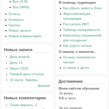
Все (А-Я)
В помощь худеющим
Все (NNN)
Как убрать живот и бока
Жиросжигающая
Отчеты
тренировка
Конкурсы
Рассчитать ИМТ
Группы
Таблицы калорийности
Новые записи
Комплексы упражнений
Новые комментарии
для похудения
Как худеть нельзя
Новые записи
О нашем, о женском...
День второй
Почему появляются
прыщи
День 13.
О семье и детях
Август 2026
Первый день отпуска.
31 июля. Замеры
Достижения
Дальше
Всем сайтом сброшено
За вчера:
Новые комментарии
0.0
кг веса
Скоро вернусь. С
За эту неделю: