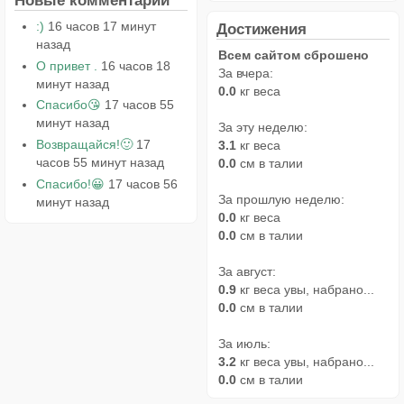
Новые комментарии
:)
16 часов 17 минут
Достижения
назад
Всем сайтом сброшено
О привет .
16 часов 18
За вчера:
минут назад
0.0
кг веса
Спасибо😘
17 часов 55
минут назад
За эту неделю:
Возвращайся!🙂
17
3.1
кг веса
часов 55 минут назад
0.0
см в талии
Спасибо!😀
17 часов 56
За прошлую неделю:
минут назад
0.0
кг веса
0.0
см в талии
За август:
0.9
кг веса увы, набрано...
0.0
см в талии
За июль:
3.2
кг веса увы, набрано...
0.0
см в талии