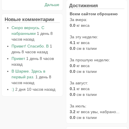
Дальше
Достижения
Всем сайтом сброшено
Новые комментарии
За вчера:
0.0
кг веса
Скоро вернусь. С
набранными
1 день 8
За эту неделю:
часов назад
4.1
кг веса
Привет! Спасибо. В
1
0.0
см в талии
день 8 часов назад
Привет
1 день 8 часов
За прошлую неделю:
назад
0.0
кг веса
В Шарме. Здесь в
0.0
см в талии
первый раз.
1 день 8
часов назад
За август:
0.1
кг веса
:)
2 дня 10 часов назад
0.0
см в талии
За июль:
3.2
кг веса увы, набрано...
0.0
см в талии