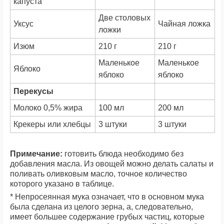
капуста
Две столовых
Уксус
Чайная ложка
ложки
Изюм
210 г
210 г
Маленькое
Маленькое
Яблоко
яблоко
яблоко
Перекусы
Молоко 0,5% жира
100 мл
200 мл
Крекеры или хлебцы
3 штуки
3 штуки
Примечание:
готовить блюда необходимо без
добавления масла. Из овощей можно делать салаты и
поливать оливковым масло, точное количество
которого указано в таблице.
* Непросеянная мука означает, что в основном мука
была сделана из целого зерна, а, следовательно,
имеет большее содержание грубых частиц, которые