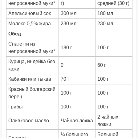
непросеянной муки*
г)
средней (30 г)
Апельсиновый сок
300 мл
180 мл
Молоко 0,5% жира
230 мл
230 мл
Обед
Спагетти из
180 г
100 г
непросеянной муки*
Курица, индейка без
0
60 г
кожи
Кабачки или тыква
70 г
100 г
Красный болгарский
100 г
100 г
перец
Грибы
100 г
100 г
2 чайных
Оливковое масло
Чайная ложка
ложки
¾ большого
Большой