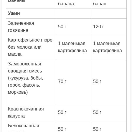
Бананы
банана
банан
Ужин
Запеченная
50 г
120 г
говядина
Картофельное пюре
1 маленькая
1 маленькая
без молока или
картофелина
картофелина
масла
Замороженная
овощная смесь
(кукуруза, бобы,
70 г
50 г
горох, фасоль,
морковь)
Краснокочанная
50 г
50 г
капуста
Белокочанная
50 г
50 г