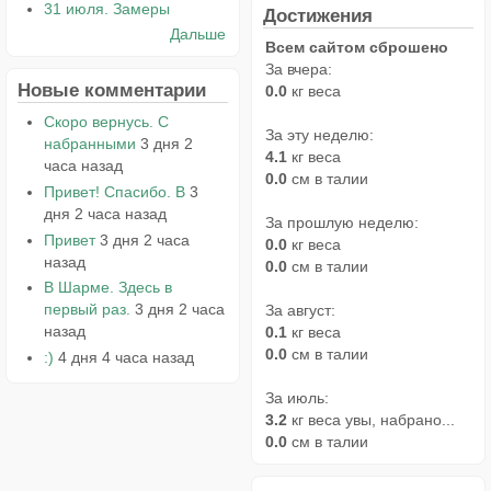
31 июля. Замеры
Достижения
Дальше
Всем сайтом сброшено
За вчера:
Новые комментарии
0.0
кг веса
Скоро вернусь. С
За эту неделю:
набранными
3 дня 2
4.1
кг веса
часа назад
0.0
см в талии
Привет! Спасибо. В
3
дня 2 часа назад
За прошлую неделю:
Привет
3 дня 2 часа
0.0
кг веса
назад
0.0
см в талии
В Шарме. Здесь в
первый раз.
3 дня 2 часа
За август:
назад
0.1
кг веса
0.0
см в талии
:)
4 дня 4 часа назад
За июль:
3.2
кг веса увы, набрано...
0.0
см в талии