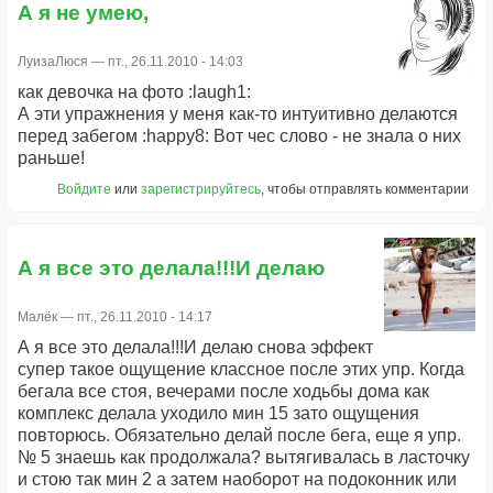
А я не умею,
ЛуизаЛюся
— пт., 26.11.2010 - 14:03
как девочка на фото :laugh1:
А эти упражнения у меня как-то интуитивно делаются
перед забегом :happy8: Вот чес слово - не знала о них
раньше!
Войдите
или
зарегистрируйтесь
, чтобы отправлять комментарии
А я все это делала!!!И делаю
Малёк
— пт., 26.11.2010 - 14:17
А я все это делала!!!И делаю снова эффект
супер такое ощущение классное после этих упр. Когда
бегала все стоя, вечерами после ходьбы дома как
комплекс делала уходило мин 15 зато ощущения
повторюсь. Обязательно делай после бега, еще я упр.
№ 5 знаешь как продолжала? вытягивалась в ласточку
и стою так мин 2 а затем наоборот на подоконник или