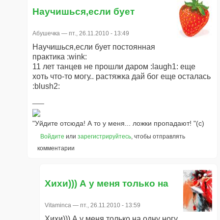
Научишься,если бует
Абушечка
— пт., 26.11.2010 - 13:49
Научишься,если бует постоянная
практика :wink:
11 лет танцев не прошли даром :laugh1: еще
хоть что-то могу.. растяжка дай бог еще осталась
:blush2:
"Уйдите отсюда! А то у меня... ложки пропадают! "(с)
Войдите
или
зарегистрируйтесь
, чтобы отправлять
комментарии
Хихи))) А у меня только на
Vitaminca
— пт., 26.11.2010 - 13:59
Хихи))) А у меня только на одну ногу