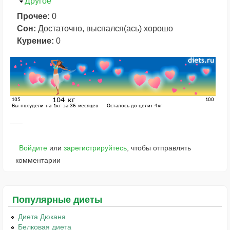
Скрыть
Другое
Прочее:
0
Сон:
Достаточно, выспался(ась) хорошо
Курение:
0
Войдите
или
зарегистрируйтесь
, чтобы отправлять
комментарии
Популярные диеты
Диета Дюкана
Белковая диета