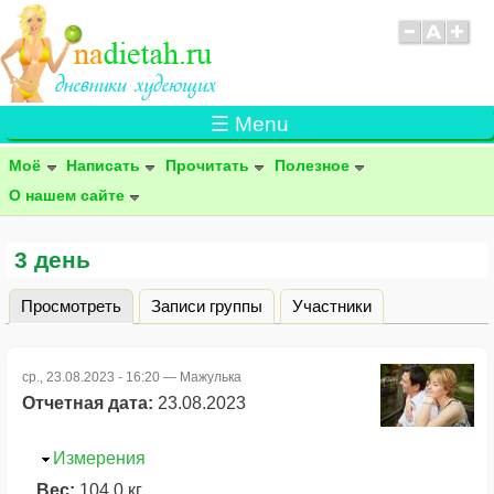
☰ Menu
Моё
Написать
Прочитать
Полезное
О нашем сайте
3 день
Просмотреть
(активная вкладка)
Записи группы
Участники
Главные вкладки
ср., 23.08.2023 - 16:20 —
Мажулька
Отчетная дата:
23.08.2023
Скрыть
Измерения
Вес:
104.0 кг