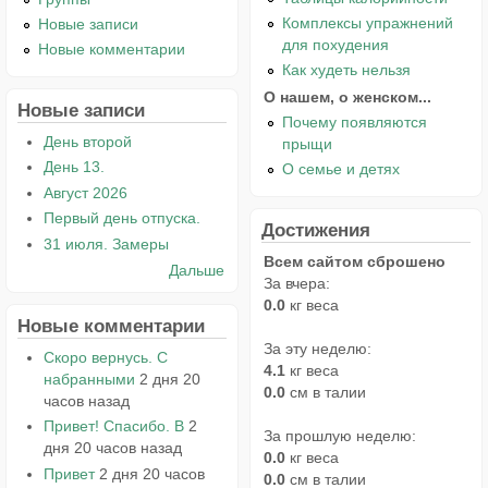
Комплексы упражнений
Новые записи
для похудения
Новые комментарии
Как худеть нельзя
О нашем, о женском...
Новые записи
Почему появляются
День второй
прыщи
День 13.
О семье и детях
Август 2026
Первый день отпуска.
Достижения
31 июля. Замеры
Всем сайтом сброшено
Дальше
За вчера:
0.0
кг веса
Новые комментарии
За эту неделю:
Скоро вернусь. С
4.1
кг веса
набранными
2 дня 20
0.0
см в талии
часов назад
Привет! Спасибо. В
2
За прошлую неделю:
дня 20 часов назад
0.0
кг веса
Привет
2 дня 20 часов
0.0
см в талии