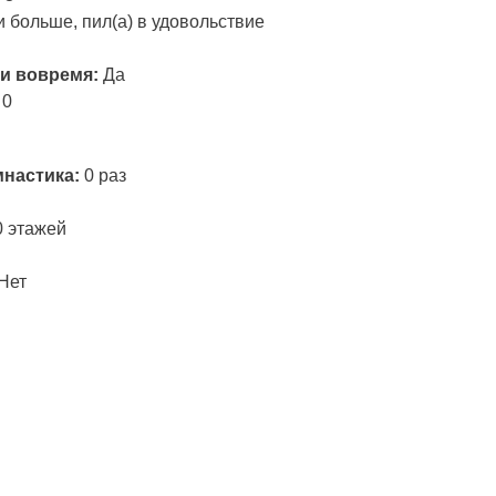
и больше, пил(а) в удовольствие
и вовремя:
Да
:
0
мнастика:
0 раз
0 этажей
Нет