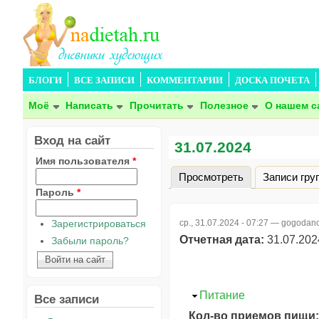
БЛОГИ
ВСЕ ЗАПИСИ
КОММЕНТАРИИ
ДОСКА ПОЧЕТА
Моё
Написать
Прочитать
Полезное
О нашем с
Вход на сайт
31.07.2024
Имя пользователя
*
Просмотреть
(активная вкла
Записи гру
Главные вкладки
Пароль
*
ср., 31.07.2024 - 07:27 —
gogodanc
Зарегистрироваться
Отчетная дата:
31.07.202
Забыли пароль?
Скрыть
Питание
Все записи
Кол-во приемов пищи