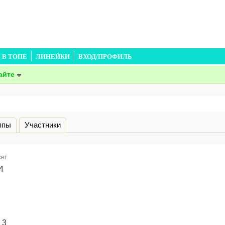
В ТОПЕ
ЛИНЕЙКИ
ВХОД/ПРОФИЛЬ
айте
дка)
ппы
Участники
er
4
:
3