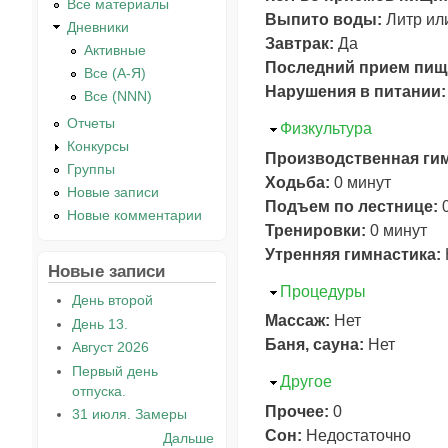
Все материалы
Выпито воды:
Литр ил
Дневники
Завтрак:
Да
Активные
Последний прием пищ
Все (А-Я)
Нарушения в питании
Все (NNN)
Отчеты
Скрыть
Физкультура
Конкурсы
Производственная ги
Группы
Ходьба:
0 минут
Новые записи
Подъем по лестнице:
Новые комментарии
Тренировки:
0 минут
Утренняя гимнастика:
Новые записи
Скрыть
Процедуры
День второй
Массаж:
Нет
День 13.
Баня, сауна:
Нет
Август 2026
Первый день
Скрыть
Другое
отпуска.
Прочее:
0
31 июля. Замеры
Сон:
Недостаточно
Дальше