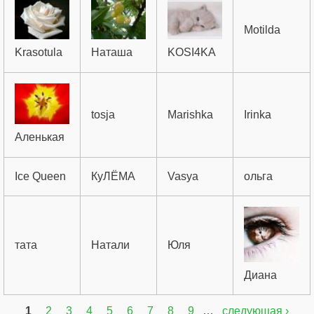
Motilda
Krasotula
Наташа
KOSI4KA
tosja
Marishka
Irinka
Аленькая
Ice Queen
КуЛЁМА
Vasya
ольга
тата
Натали
Юля
Диана
1
2
3
4
5
6
7
8
9
…
следующая ›