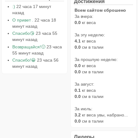
Достижения
:)
22 часа 17 минут
Всем сайтом сброшено
назад
За вчера:
О привет .
22 часа 18
0.0
кг веса
минут назад
Спасибо😘
23 часа 55
За эту неделю:
минут назад
4.1
кг веса
Возвращайся!🙂
23 часа
0.0
см в талии
55 минут назад
За прошлую неделю:
Спасибо!😀
23 часа 56
0.0
кг веса
минут назад
0.0
см в талии
За август:
0.1
кг веса
0.0
см в талии
За июль:
3.2
кг веса увы, набрано...
0.0
см в талии
Лидеры