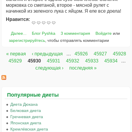
морковка со сметаной, второе - мясной рулет с
начинкой из зеленого лука с яйцом. Я еле все доела!
Нравится:
Далее...
Блог Pyshka
3 комментария
Войдите
или
зарегистрируйтесь
, чтобы отправлять комментарии
« первая
‹ предыдущая
…
45926
45927
45928
Страницы
45929
45930
45931
45932
45933
45934
…
следующая ›
последняя »
Популярные диеты
Диета Дюкана
Белковая диета
Гречневая диета
Японская диета
Кремлёвская диета