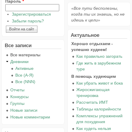
Пароль
*
«Все пути бесполезны,
Зарегистрироваться
когда ты их знаешь, но не
идешь к цели»
Забыли пароль?
Актуальное
Хорошо отдыхаем -
Все записи
успешно худеем!
Все материалы
Как правильно загорать
Дневники
Где жить в зарубежном
Активные
туре
Все (А-Я)
В помощь худеющим
Все (NNN)
Как убрать живот и бока
Жиросжигающая
Отчеты
тренировка
Конкурсы
Рассчитать ИМТ
Группы
Таблицы калорийности
Новые записи
Комплексы упражнений
Новые комментарии
для похудения
Как худеть нельзя