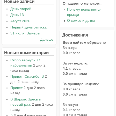
Новые записи
О нашем, о женском...
День второй
Почему появляются
прыщи
День 13.
О семье и детях
Август 2026
Первый день отпуска.
31 июля. Замеры
Достижения
Дальше
Всем сайтом сброшено
За вчера:
Новые комментарии
0.0
кг веса
Скоро вернусь. С
За эту неделю:
набранными
2 дня 2
4.1
кг веса
часа назад
0.0
см в талии
Привет! Спасибо. В
2
дня 2 часа назад
За прошлую неделю:
Привет
2 дня 2 часа
0.0
кг веса
назад
0.0
см в талии
В Шарме. Здесь в
первый раз.
2 дня 2 часа
За август:
назад
0.1
кг веса
0.0
см в талии
:)
3 дня 4 часа назад