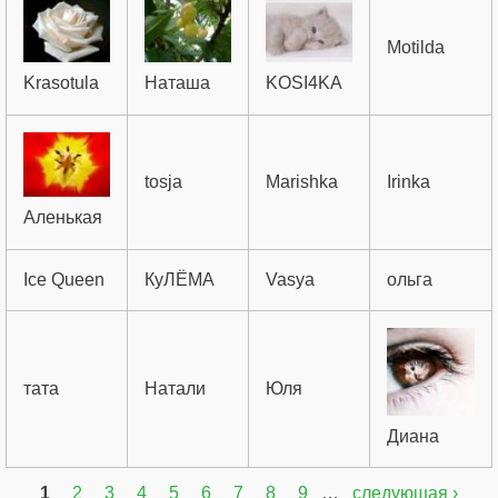
Motilda
Krasotula
Наташа
KOSI4KA
tosja
Marishka
Irinka
Аленькая
Ice Queen
КуЛЁМА
Vasya
ольга
тата
Натали
Юля
Диана
1
2
3
4
5
6
7
8
9
…
следующая ›