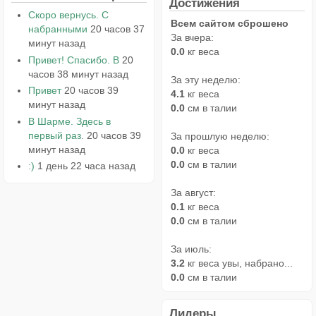
Достижения
Скоро вернусь. С
Всем сайтом сброшено
набранными
20 часов 37
За вчера:
минут назад
0.0
кг веса
Привет! Спасибо. В
20
часов 38 минут назад
За эту неделю:
Привет
20 часов 39
4.1
кг веса
минут назад
0.0
см в талии
В Шарме. Здесь в
первый раз.
20 часов 39
За прошлую неделю:
минут назад
0.0
кг веса
0.0
см в талии
:)
1 день 22 часа назад
За август:
0.1
кг веса
0.0
см в талии
За июль:
3.2
кг веса увы, набрано...
0.0
см в талии
Лидеры