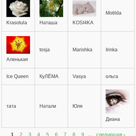
Motilda
Krasotula
Наташа
KOSI4KA
tosja
Marishka
Irinka
Аленькая
Ice Queen
КуЛЁМА
Vasya
ольга
тата
Натали
Юля
Диана
1
2
3
4
5
6
7
8
9
…
следующая ›