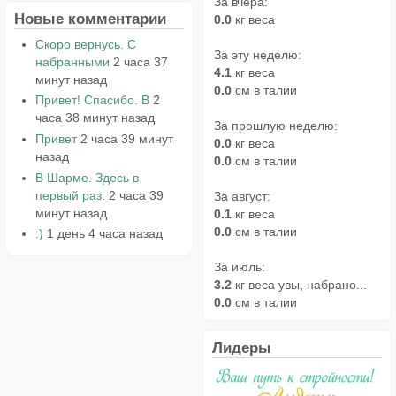
За вчера:
Новые комментарии
0.0
кг веса
Скоро вернусь. С
За эту неделю:
набранными
2 часа 37
4.1
кг веса
минут назад
0.0
см в талии
Привет! Спасибо. В
2
часа 38 минут назад
За прошлую неделю:
Привет
2 часа 39 минут
0.0
кг веса
назад
0.0
см в талии
В Шарме. Здесь в
первый раз.
2 часа 39
За август:
минут назад
0.1
кг веса
0.0
см в талии
:)
1 день 4 часа назад
За июль:
3.2
кг веса увы, набрано...
0.0
см в талии
Лидеры