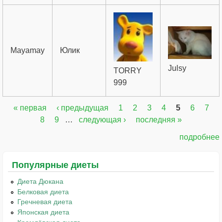
Mayamay
Юлик
Julsy
TORRY
999
« первая
‹ предыдущая
1
2
3
4
5
6
7
Страницы
8
9
…
следующая ›
последняя »
подробнее
Популярные диеты
Диета Дюкана
Белковая диета
Гречневая диета
Японская диета