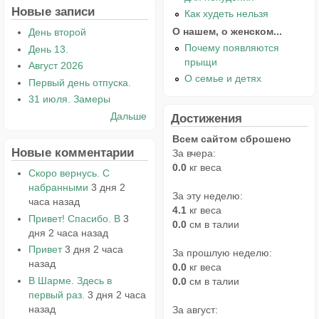
Новые записи
Как худеть нельзя
О нашем, о женском...
День второй
Почему появляются
День 13.
прыщи
Август 2026
О семье и детях
Первый день отпуска.
31 июля. Замеры
Дальше
Достижения
Всем сайтом сброшено
Новые комментарии
За вчера:
0.0
кг веса
Скоро вернусь. С
набранными
3 дня 2
За эту неделю:
часа назад
4.1
кг веса
Привет! Спасибо. В
3
0.0
см в талии
дня 2 часа назад
Привет
3 дня 2 часа
За прошлую неделю:
назад
0.0
кг веса
В Шарме. Здесь в
0.0
см в талии
первый раз.
3 дня 2 часа
назад
За август: