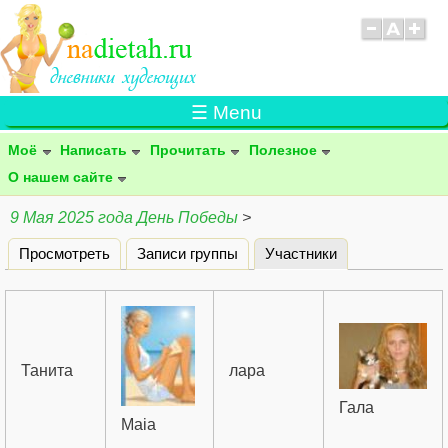
☰ Menu
Моё
Написать
Прочитать
Полезное
О нашем сайте
9 Мая 2025 года День Победы
>
Просмотреть
Записи группы
Участники
(активная вклад
Главные вкладки
Танита
лара
Гала
Maia