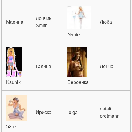
Ленчик
Марина
Люба
Smith
Nyutik
Галина
Ленча
Ksunik
Вероника
natali
Ириска
lolga
pretmann
52 гк