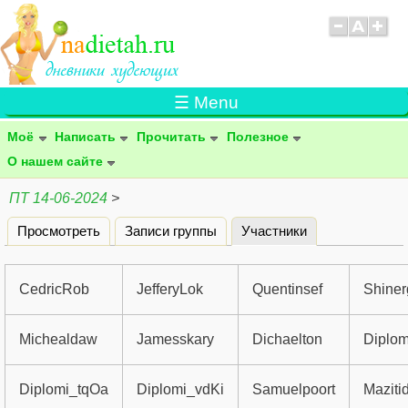
☰ Menu
Моё
Написать
Прочитать
Полезное
О нашем сайте
ПТ 14-06-2024
>
Просмотреть
Записи группы
Участники
(активная вклад
Главные вкладки
CedricRob
JefferyLok
Quentinsef
Shiner
Michealdaw
Jamesskary
Dichaelton
Diplom
Diplomi_tqOa
Diplomi_vdKi
Samuelpoort
Maziti