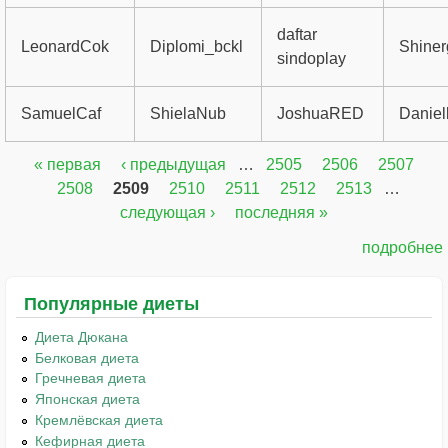
daftar
LeonardCok
Diplomi_bckl
Shine
sindoplay
SamuelCaf
ShielaNub
JoshuaRED
Danie
« первая
‹ предыдущая
…
2505
2506
2507
Страницы
2508
2509
2510
2511
2512
2513
…
следующая ›
последняя »
подробнее
Популярные диеты
Диета Дюкана
Белковая диета
Гречневая диета
Японская диета
Кремлёвская диета
Кефирная диета