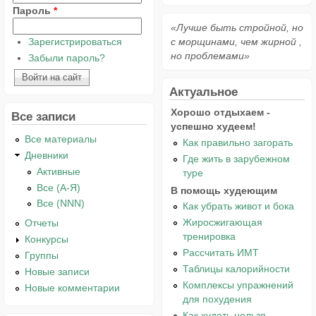
Пароль
*
«Лучше быть стройной, но
Зарегистрироваться
с морщинами, чем жирной ,
но проблемами»
Забыли пароль?
Актуальное
Хорошо отдыхаем -
Все записи
успешно худеем!
Все материалы
Как правильно загорать
Дневники
Где жить в зарубежном
Активные
туре
Все (А-Я)
В помощь худеющим
Все (NNN)
Как убрать живот и бока
Жиросжигающая
Отчеты
тренировка
Конкурсы
Рассчитать ИМТ
Группы
Таблицы калорийности
Новые записи
Комплексы упражнений
Новые комментарии
для похудения
Как худеть нельзя