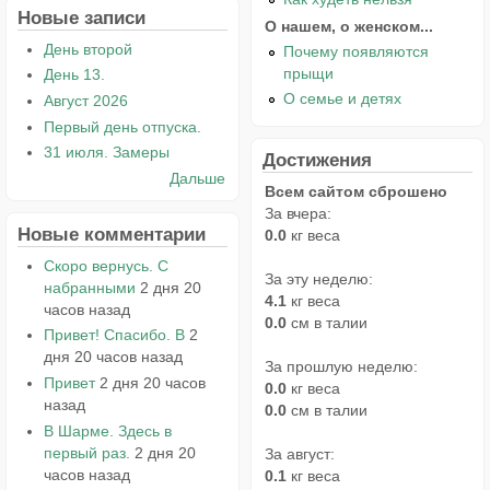
Новые записи
О нашем, о женском...
День второй
Почему появляются
прыщи
День 13.
О семье и детях
Август 2026
Первый день отпуска.
31 июля. Замеры
Достижения
Дальше
Всем сайтом сброшено
За вчера:
Новые комментарии
0.0
кг веса
Скоро вернусь. С
За эту неделю:
набранными
2 дня 20
4.1
кг веса
часов назад
0.0
см в талии
Привет! Спасибо. В
2
дня 20 часов назад
За прошлую неделю:
Привет
2 дня 20 часов
0.0
кг веса
назад
0.0
см в талии
В Шарме. Здесь в
первый раз.
2 дня 20
За август:
часов назад
0.1
кг веса