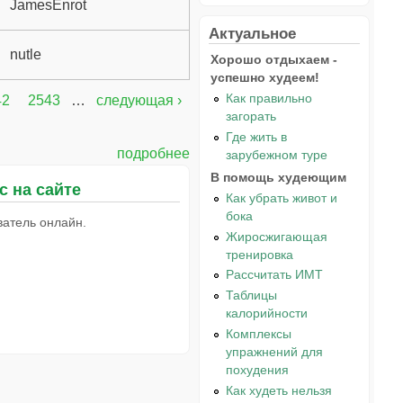
JamesEnrot
Актуальное
nutle
Хорошо отдыхаем -
успешно худеем!
Как правильно
42
2543
…
следующая ›
загорать
Где жить в
подробнее
зарубежном туре
В помощь худеющим
с на сайте
Как убрать живот и
бока
ватель онлайн.
Жиросжигающая
тренировка
Рассчитать ИМТ
Таблицы
калорийности
Комплексы
упражнений для
похудения
Как худеть нельзя