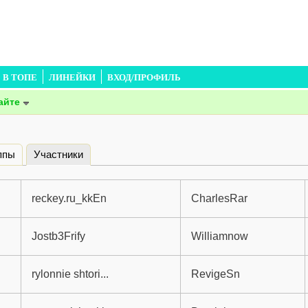
В ТОПЕ
ЛИНЕЙКИ
ВХОД/ПРОФИЛЬ
айте
ппы
Участники
(активная вкладка)
reckey.ru_kkEn
CharlesRar
Jostb3Frify
Williamnow
rylonnie shtori...
RevigeSn