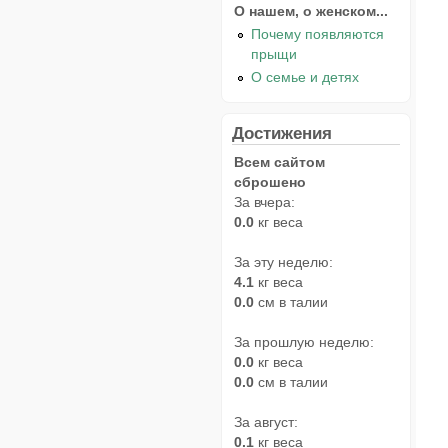
О нашем, о женском...
Почему появляются
прыщи
О семье и детях
Достижения
Всем сайтом
сброшено
За вчера:
0.0
кг веса
За эту неделю:
4.1
кг веса
0.0
см в талии
За прошлую неделю:
0.0
кг веса
0.0
см в талии
За август:
0.1
кг веса