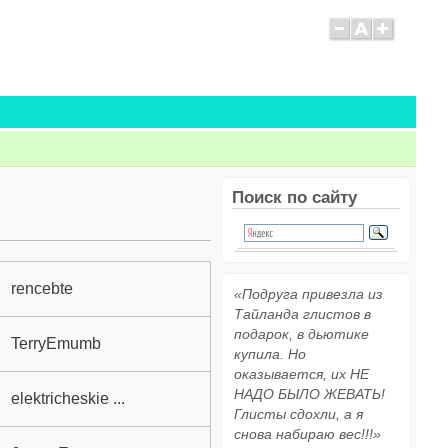
Поиск по сайту
rencebte
«Подруга привезла из
Тайланда глистов в
подарок, в дьютике
TerryEmumb
купила. Но
оказывается, их НЕ
НАДО БЫЛО ЖЕВАТЬ!
elektricheskie ...
Глисты сдохли, а я
снова набираю вес!!!»