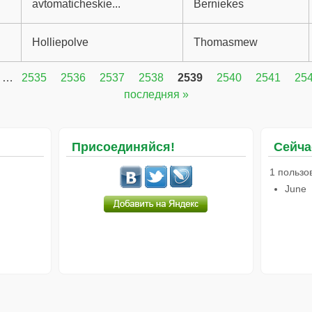
avtomaticheskie...
Berniekes
Holliepolve
Thomasmew
…
2535
2536
2537
2538
2539
2540
2541
25
последняя »
Присоединяйся!
Сейча
1 пользо
June