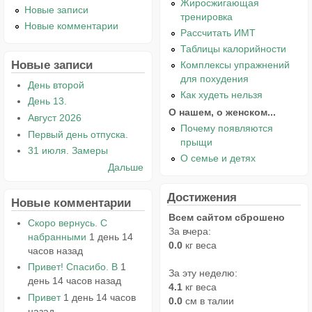
Жиросжигающая
Новые записи
тренировка
Новые комментарии
Рассчитать ИМТ
Таблицы калорийности
Новые записи
Комплексы упражнений
для похудения
День второй
Как худеть нельзя
День 13.
О нашем, о женском...
Август 2026
Почему появляются
Первый день отпуска.
прыщи
31 июля. Замеры
О семье и детях
Дальше
Достижения
Новые комментарии
Всем сайтом сброшено
Скоро вернусь. С
За вчера:
набранными
1 день 14
0.0
кг веса
часов назад
Привет! Спасибо. В
1
За эту неделю:
день 14 часов назад
4.1
кг веса
Привет
1 день 14 часов
0.0
см в талии
назад