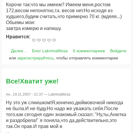
Короче так:что мы имеем? Имеем меня,ростом
172,весом непонятно,т.к. весов нет.Но исходя из
худшего,будем считать,что примерно 70 кг. (мдяяя...)
Обьемы мои:
завтра измерю и напишу.
Нравится:
Далее...
Блог LakrimaMosa
6 комментариев
Войдите
или
зарегистрируйтесь
, чтобы отправлять комментарии
Все!Хватит уже!
пн., 19.11.2007 - 21:37 —
LakrimaMosa
Ну это уж слиишком!Я,конечно,дюймовочкой никогда
не была.И не буду.Но надо же уважать себя.После
того,как сегодня один знакомый сказал: "Ну,ты,Анютка
и раздобрела!" я поняла,что да,действительно,это
так.Он прав.И прав мой в