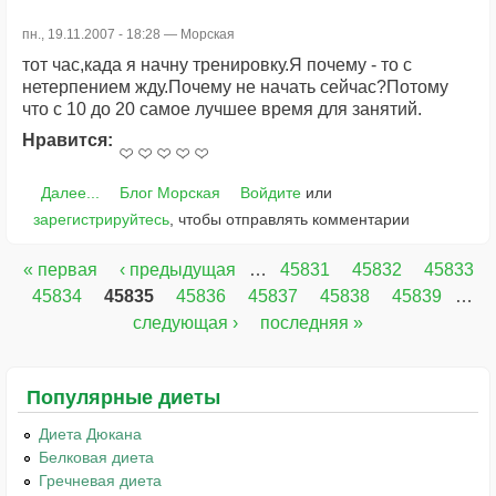
пн., 19.11.2007 - 18:28 —
Морская
тот час,када я начну тренировку.Я почему - то с
нетерпением жду.Почему не начать сейчас?Потому
что с 10 до 20 самое лучшее время для занятий.
Нравится:
Далее...
Блог Морская
Войдите
или
зарегистрируйтесь
, чтобы отправлять комментарии
« первая
‹ предыдущая
…
45831
45832
45833
Страницы
45834
45835
45836
45837
45838
45839
…
следующая ›
последняя »
Популярные диеты
Диета Дюкана
Белковая диета
Гречневая диета