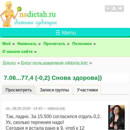
☰ Menu
Моё
Написать
Прочитать
Полезное
О нашем сайте
Блоги
>
Блог пользователя viktoria.lotc
>
7.06...77,4 (-0,2) Снова здорова))
Просмотреть
(активная вкладка)
Записи группы
Участники
Главные вкладки
пн., 08.06.2026 - 14:45 —
viktoria.lotc
Так, ладно. За 15.500 согласился отдать 0,2.
Ух, сколько терпения надо!
Сегодня я встала рано в 9, чтоб к 12