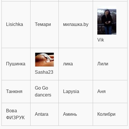
Lisichka
Темари
милашка.by
Vik
Пушинка
лика
Лили
Sasha23
Go Go
Танюня
Lapysia
Аня
dancers
Вова
Antara
Аминь
Колибри
ФИЗРУК