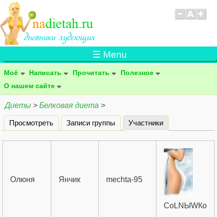
☰ Menu
Моё
Написать
Прочитать
Полезное
О нашем сайте
Диеты
>
Белковая диета
>
Просмотреть
Записи группы
Участники
(активная вклад
Главные вкладки
Олюня
Янчик
mechta-95
СоLNЫWКо