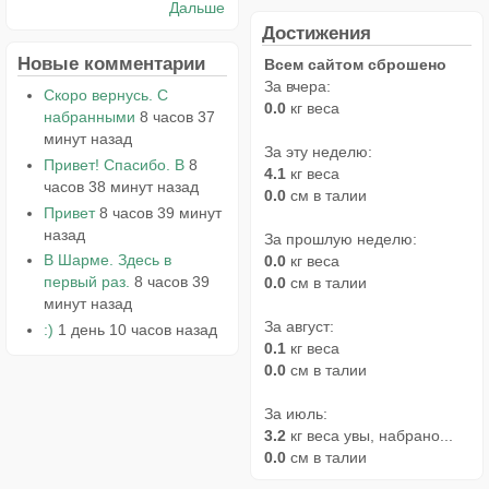
Дальше
Достижения
Новые комментарии
Всем сайтом сброшено
За вчера:
Скоро вернусь. С
0.0
кг веса
набранными
8 часов 37
минут назад
За эту неделю:
Привет! Спасибо. В
8
4.1
кг веса
часов 38 минут назад
0.0
см в талии
Привет
8 часов 39 минут
назад
За прошлую неделю:
В Шарме. Здесь в
0.0
кг веса
первый раз.
8 часов 39
0.0
см в талии
минут назад
За август:
:)
1 день 10 часов назад
0.1
кг веса
0.0
см в талии
За июль:
3.2
кг веса увы, набрано...
0.0
см в талии