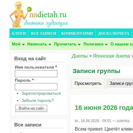
БЛОГИ
ВСЕ ЗАПИСИ
КОММЕНТАРИИ
ДОСКА ПОЧЕТА
Моё
Написать
Прочитать
Полезное
О нашем с
Диеты
>
Японская диета
Вход на сайт
Имя пользователя
*
Записи группы
Пароль
*
Просмотреть
Записи гру
Главные вкладки
Зарегистрироваться
Забыли пароль?
16 июня 2026 год
вт., 16.06.2026 - 08:01 —
zulenka
Все записи
Всем привет. Цветёт клив