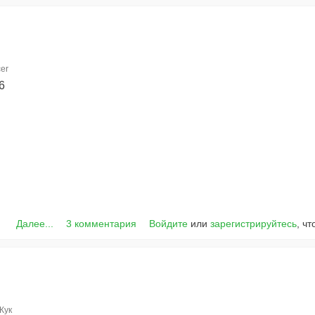
er
6
Далее...
3 комментария
Войдите
или
зарегистрируйтесь
, ч
Жук