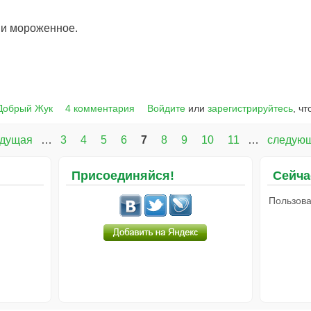
а и мороженное.
.
Добрый Жук
4 комментария
Войдите
или
зарегистрируйтесь
, ч
ыдущая
…
3
4
5
6
7
8
9
10
11
…
следующ
Присоединяйся!
Сейча
Пользова