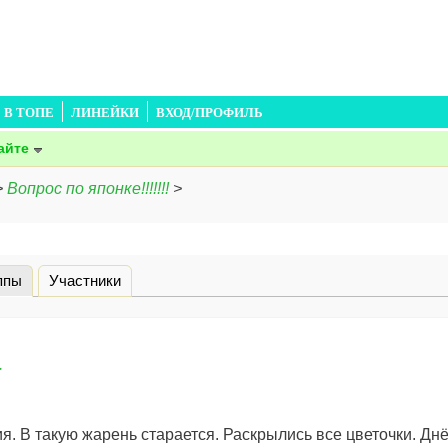
В ТОПЕ
ЛИНЕЙКИ
ВХОД/ПРОФИЛЬ
айте
>
Вопрос по японке!!!!!!!
>
ппы
(активная вкладка)
Участники
а
ия. В такую жарень старается. Раскрылись все цветочки. Днё