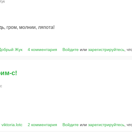
Жук
, гром, молнии, ляпота!
Добрый Жук
4 комментария
Войдите
или
зарегистрируйтесь
, ч
оим-с!
tc
 viktoria.lotc
2 комментария
Войдите
или
зарегистрируйтесь
, ч