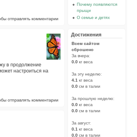
Почему появляются
прыщи
О семье и детях
тобы отправлять комментарии
Достижения
Всем сайтом
сброшено
За вчера:
0.0
кг веса
ожу в продолжение
может настроиться на
За эту неделю:
4.1
кг веса
0.0
см в талии
За прошлую неделю:
тобы отправлять комментарии
0.0
кг веса
0.0
см в талии
За август:
0.1
кг веса
0.0
см в талии