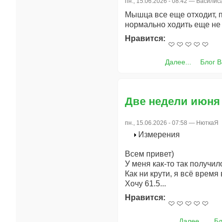
пн., 15.06.2026 - 08:42 —
Василис
Мышца все еще отходит, п
нормально ходить еще не 
Нравится:
Далее...
Блог 
Две недели июня
пн., 15.06.2026 - 07:58 —
НюткаЯ
Измерения
Всем привет)
У меня как-то так получил
Как ни крути, я всё время 
Хочу 61.5...
Нравится:
Далее...
Бл