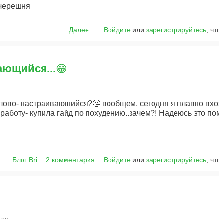
 черешня
Далее...
Войдите
или
зарегистрируйтесь
, ч
ающийся...😀
 слово- настраиваюшийся?🤔 вообщем, сегодня я плавно вх
 работу- купила гайд по похудению..зачем?! Надеюсь это по
..
Блог Bri
2 комментария
Войдите
или
зарегистрируйтесь
, ч