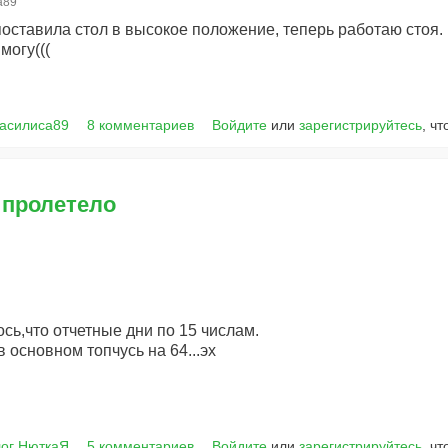
а89
оставила стол в высокое положение, теперь работаю стоя.
могу(((
Василиса89
8 комментариев
Войдите
или
зарегистрируйтесь
, ч
 пролетело
ось,что отчетные дни по 15 числам.
в основном топчусь на 64...эх
ог НюткаЯ
5 комментариев
Войдите
или
зарегистрируйтесь
, ч