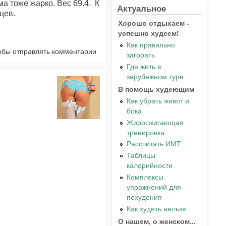
ма тоже жарко. Вес 69.4. К
Актуальное
цев.
Хорошо отдыхаем -
успешно худеем!
Как правильно
тобы отправлять комментарии
загорать
Где жить в
зарубежном туре
В помощь худеющим
Как убрать живот и
бока
Жиросжигающая
тренировка
Рассчитать ИМТ
Таблицы
калорийности
Комплексы
упражнений для
похудения
Как худеть нельзя
О нашем, о женском...