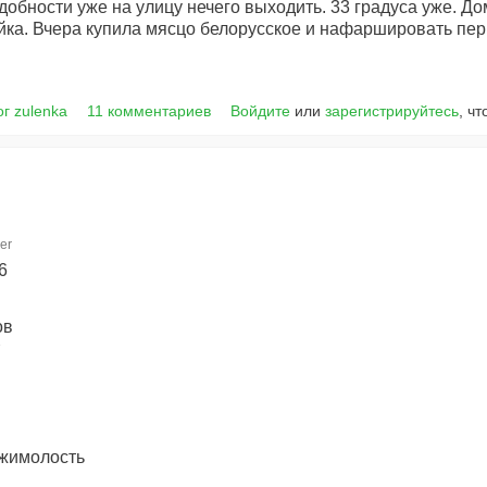
адобности уже на улицу нечего выходить. 33 градуса уже. До
яйка. Вчера купила мясцо белорусское и нафаршировать пер
г zulenka
11 комментариев
Войдите
или
зарегистрируйтесь
, ч
er
6
ов
 жимолость