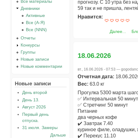
Все материалы
прогнозу. С 10 утра без н
59 так и не пришла, лент
Дневники
Активные
Нравится:
Все (А-Я)
Все (NNN)
Далее...
Бло
Отчеты
Конкурсы
Группы
18.06.2026
Новые записи
Новые комментарии
вт., 16.06.2026 - 07:53 —
gogodanc
Отчетная дата:
18.06.202
Новые записи
Вес:
63.0 кг
День второй
Прогулка 5300 марта шаг
✅ Интервальная 50 минут
День 13.
✅ Стретчинг 50 минут
Август 2026
Питание
Первый день
два черных кофе
отпуска.
✔️ Завтрак 7.40
31 июля. Замеры
куриное филе, оладушки,
Дальше
✔️ Перекус 11.10