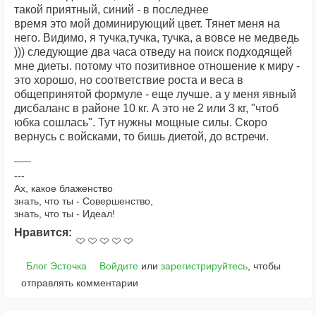
такой приятный, синий - в последнее
время это мой доминирующий цвет. Тянет меня на
него. Видимо, я тучка,тучка, тучка, а вовсе не медведь
))) следующие два часа отведу на поиск подходящей
мне диеты. потому что позитивное отношение к миру -
это хорошо, но соответствие роста и веса в
общепринятой формуле - еще лучше. а у меня явный
дисбаланс в районе 10 кг. А это не 2 или 3 кг, "чтоб
юбка сошлась". Тут нужны мощные силы. Скоро
вернусь с войсками, то бишь диетой, до встречи.
---
Ах, какое блаженство
знать, что ты - Совершенство,
знать, что ты - Идеал!
Нравится:
Блог Эсточка
Войдите
или
зарегистрируйтесь
, чтобы
отправлять комментарии