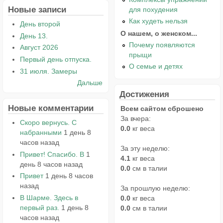
Новые записи
для похудения
Как худеть нельзя
День второй
О нашем, о женском...
День 13.
Почему появляются
Август 2026
прыщи
Первый день отпуска.
О семье и детях
31 июля. Замеры
Дальше
Достижения
Новые комментарии
Всем сайтом сброшено
За вчера:
Скоро вернусь. С
0.0
кг веса
набранными
1 день 8
часов назад
За эту неделю:
Привет! Спасибо. В
1
4.1
кг веса
день 8 часов назад
0.0
см в талии
Привет
1 день 8 часов
назад
За прошлую неделю:
В Шарме. Здесь в
0.0
кг веса
первый раз.
1 день 8
0.0
см в талии
часов назад