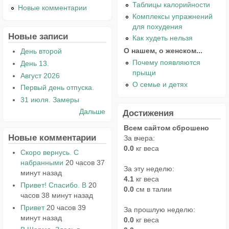
Таблицы калорийности
Новые комментарии
Комплексы упражнений
для похудения
Новые записи
Как худеть нельзя
О нашем, о женском...
День второй
Почему появляются
День 13.
прыщи
Август 2026
О семье и детях
Первый день отпуска.
31 июля. Замеры
Дальше
Достижения
Всем сайтом сброшено
Новые комментарии
За вчера:
0.0
кг веса
Скоро вернусь. С
набранными
20 часов 37
За эту неделю:
минут назад
4.1
кг веса
Привет! Спасибо. В
20
0.0
см в талии
часов 38 минут назад
Привет
20 часов 39
За прошлую неделю:
минут назад
0.0
кг веса