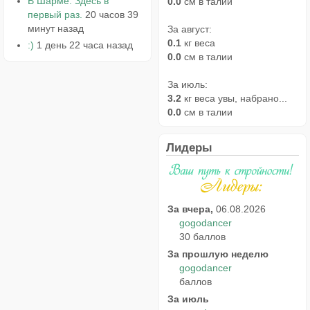
В Шарме. Здесь в
0.0
см в талии
первый раз.
20 часов 39
минут назад
За август:
0.1
кг веса
:)
1 день 22 часа назад
0.0
см в талии
За июль:
3.2
кг веса увы, набрано...
0.0
см в талии
Лидеры
За вчера,
06.08.2026
gogodancer
30 баллов
За прошлую неделю
gogodancer
баллов
За июль