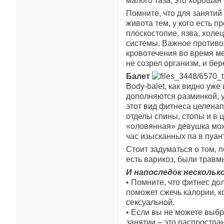
малого таза, это хорошая
Помните, что для занятий
живота тем, у кого есть 
плоскостопие, язва, холе
системы. Важное противоп
кровотечения во время ме
не созрел организм, и б
Балет
Body-balet, как видно уже
дополняются разминкой, 
этот вид фитнеса целена
отделы спины, стопы и в 
«оловянная» девушка може
час изысканных па в пуант
Стоит задуматься о том, 
есть варикоз, были травм
И напоследок нескольк
• Помните, что фитнес до
поможет сжечь калории, к
сексуальной.
• Если вы не можете выбр
занятии – это распростра