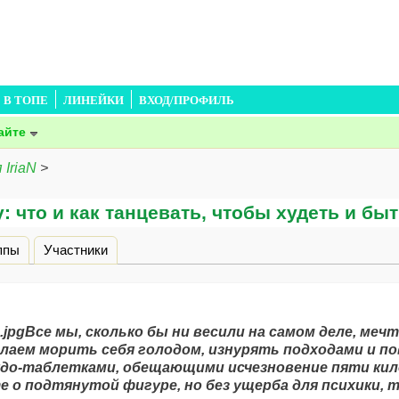
В ТОПЕ
ЛИНЕЙКИ
ВХОД/ПРОФИЛЬ
айте
 IriaN
>
: что и как танцевать, чтобы худеть и бы
дка)
ппы
Участники
Все мы, сколько бы ни весили на самом деле, меч
елаем морить себя голодом, изнурять подходами и п
удо-таблетками, обещающими исчезновение пяти кил
 о подтянутой фигуре, но без ущерба для психики, 