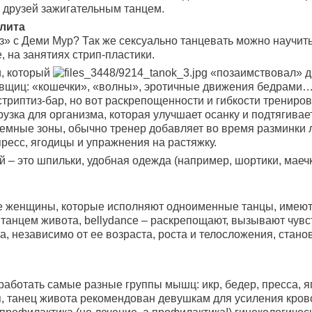
х друзей зажигательным танцем.
юлита
» с Деми Мур? Так же сексуально танцевать можно научить
 на занятиях стрип-пластики.
и, который
«позаимствовал» д
щиц: «кошечки», «волны», эротичные движения бедрами… 
стриптиз-бар, но вот раскрепощенности и гибкости трениров
рузка для организма, которая улучшает осанку и подтягивае
емные зоны, обычно тренер добавляет во время разминки 
ресс, ягодицы и упражнения на растяжку.
ий – это шпильки, удобная одежда (например, шортики, маеч
ные женщины, которые исполняют одноименные танцы, имеют
танцем живота, bellydance – раскрепощают, вызывают чув
 независимо от ее возраста, роста и телосложения, стано
аботать самые разные группы мышц: икр, бедер, пресса, яго
я, танец живота рекомендован девушкам для усиления кро