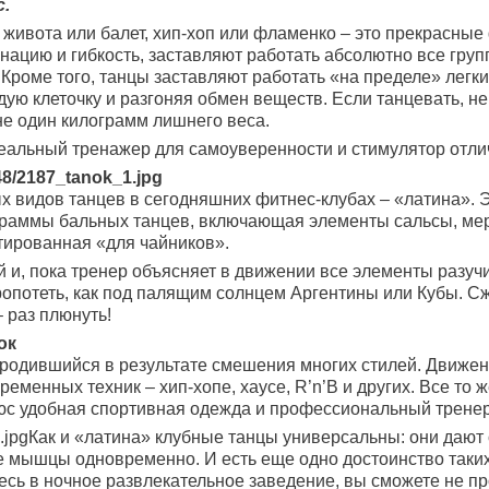
с.
ц живота или балет, хип-хоп или фламенко – это прекрасны
ацию и гибкость, заставляют работать абсолютно все груп
Кроме того, танцы заставляют работать «на пределе» легки
ю клеточку и разгоняя обмен веществ. Если танцевать, не
не один килограмм лишнего веса.
деальный тренажер для самоуверенности и стимулятор отли
х видов танцев в сегодняшних фитнес-клубах – «латина». 
раммы бальных танцев, включающая элементы сальсы, мере
тированная «для чайников».
 и, пока тренер объясняет в движении все элементы разу
опотеть, как под палящим солнцем Аргентины или Кубы. Сж
 раз плюнуть!
ок
 родившийся в результате смешения многих стилей. Движен
еменных техник – хип-хопе, хаусе, R’n’B и других. Все то ж
люс удобная спортивная одежда и профессиональный тренер
Как и «латина» клубные танцы универсальны: они дают
е мышцы одновременно. И есть еще одно достоинство таких
тесь в ночное развлекательное заведение, вы сможете не пр