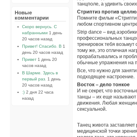
танцполе, а удивить свои
Стриптиз против целл
Новые
комментарии
Помните фильм «Стриптиз
любом спортивном центре,
Скоро вернусь. С
Strip dance – вид аэробик
набранными
1 день
профессиональных танцов
20 часов назад
тренировок тебя возьмут 
Привет! Спасибо. В
1
тому же, это отличная наг
день 20 часов назад
прорабатывались и пробл
Привет
1 день 20
обычные упражнения на п
часов назад
Все, что нужно для занят
В Шарме. Здесь в
подходящее настроение.
первый раз.
1 день
Восток – дело тонкое
20 часов назад
И не секрет, что восточ
:)
2 дня 22 часа
танцы – их еще называют 
назад
движения. Любая женщина,
сексуальной.
Танец живота заставляет р
медицинской точки зрени