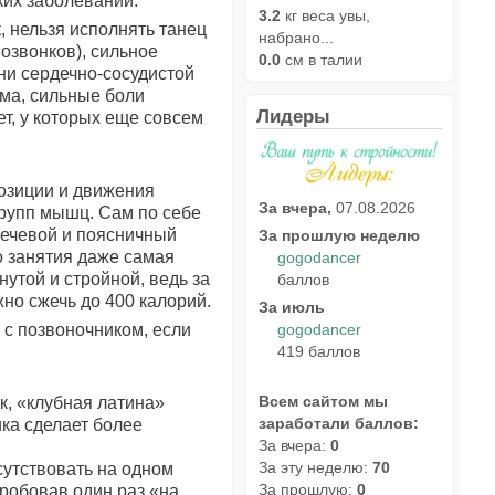
ких заболеваний.
3.2
кг веса увы,
, нельзя исполнять танец
набрано...
озвонков), сильное
0.0
см в талии
зни сердечно-сосудистой
ома, сильные боли
Лидеры
т, у которых еще совсем
позиции и движения
За вчера,
07.08.2026
групп мышц. Сам по себе
лечевой и поясничный
За прошлую неделю
о занятия даже самая
gogodancer
утой и стройной, ведь за
баллов
жно сжечь до 400 калорий.
За июль
ы с позвоночником, если
gogodancer
419 баллов
Всем сайтом мы
к, «клубная латина»
заработали баллов:
ика сделает более
За вчера:
0
За эту неделю:
70
сутствовать на одном
За прошлую:
0
пробовав один раз «на