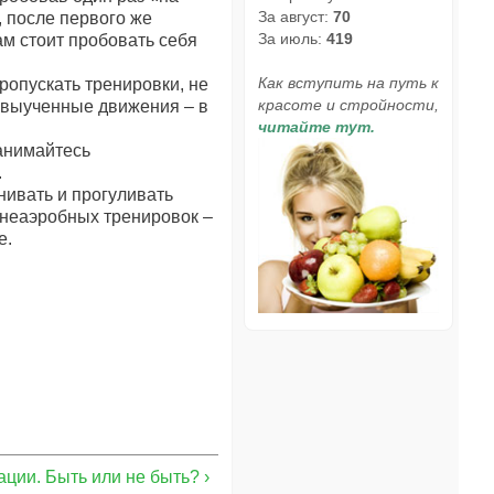
За август:
70
, после первого же
За июль:
419
вам стоит пробовать себя
Как вступить на путь к
ропускать тренировки, не
красоте и стройности,
е выученные движения – в
читайте тут.
занимайтесь
.
нивать и прогуливать
 неаэробных тренировок –
е.
ции. Быть или не быть? ›