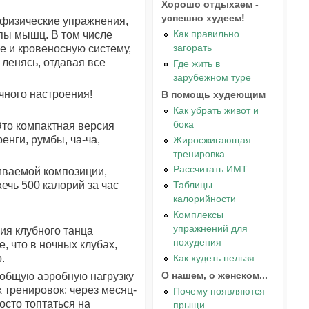
Хорошо отдыхаем -
успешно худеем!
е физические упражнения,
Как правильно
пы мышц. В том числе
загорать
е и кровеносную систему,
 ленясь, отдавая все
Где жить в
зарубежном туре
чного настроения!
В помощь худеющим
Как убрать живот и
бока
Это компактная версия
нги, румбы, ча-ча,
Жиросжигающая
тренировка
Рассчитать ИМТ
чиваемой композиции,
ечь 500 калорий за час
Таблицы
калорийности
Комплексы
упражнений для
ия клубного танца
похудения
е, что в ночных клубах,
.
Как худеть нельзя
О нашем, о женском...
 общую аэробную нагрузку
 тренировок: через месяц-
Почему появляются
осто топтаться на
прыщи