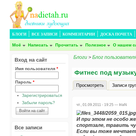
БЛОГИ
ВСЕ ЗАПИСИ
КОММЕНТАРИИ
ДОСКА ПОЧЕТА
Моё
Написать
Прочитать
Полезное
О нашем с
Блоги
>
Блог пользователя
Вход на сайт
Имя пользователя
*
Фитнес под музыку
Пароль
*
Просмотреть
(активная вкла
Записи гру
Главные вкладки
Зарегистрироваться
Забыли пароль?
чт., 01.09.2011 - 19:25 —
IriaN
И при этом не особо ж
спортзале, травить ч
Все записи
Если вы тоже мечтаете