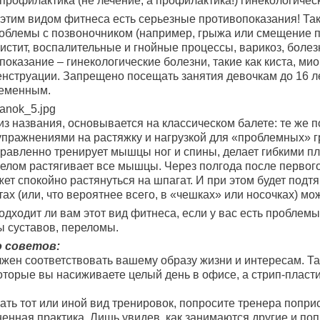
 профилактика (не лечение, а профилактика!) гинекологичес
 этим видом фитнеса есть серьезные противопоказания! Так
проблемы с позвоночником (например, грыжа или смещение п
цистит, воспалительные и гнойные процессы, варикоз, боле
оказание – гинекологические болезни, такие как киста, ми
нструации. Запрещено посещать занятия девочкам до 16 ле
еременным.
 из названия, основывается на классическом балете: те же 
упражнениями на растяжку и нагрузкой для «проблемных» 
правленно тренирует мышцы ног и спины, делает гибкими п
целом растягивает все мышцы. Через полгода после первог
т спокойно растянуться на шпагат. И при этом будет подтян
ах (или, что вероятнее всего, в «чешках» или носочках) мо
подходит ли вам этот вид фитнеса, если у вас есть проблем
ы суставов, переломы.
о советов:
лжен соответствовать вашему образу жизни и интересам. Та
оторые вы насиживаете целый день в офисе, а стрип-пласт
ать тот или иной вид тренировок, попросите тренера попри
ненная практика. Лишь увидев, как занимаются другие и по