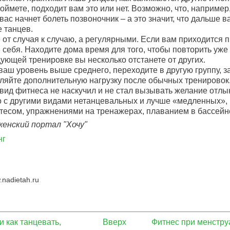
оймете, подходит вам это или нет. Возможно, что, например
вас начнет болеть позвоночник – а это значит, что дальше 
 танцев.
 от случая к случаю, а регулярными. Если вам приходится п
себя. Находите дома время для того, чтобы повторить уж
ующей тренировке вы несколько отстанете от других.
о ваш уровень выше среднего, переходите в другую группу, 
ляйте дополнительную нагрузку после обычных тренировок
вид фитнеса не наскучил и не стал вызывать желание отлы
го с другими видами нетанцевальных и лучше «медленных»,
атесом, упражнениями на тренажерах, плаванием в бассейн
женский портал "Хочу"
нг
nadietah.ru
и как танцевать,
Вверх
Фитнес при менструа