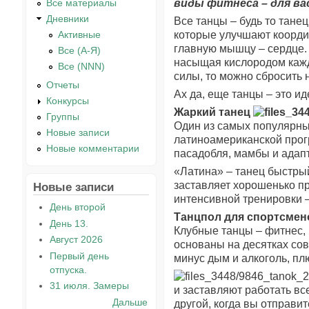
виды фитнеса – для ва
Все материалы
Дневники
Все танцы – будь то тане
которые улучшают координ
Активные
главную мышцу – сердце. 
Все (А-Я)
насыщая кислородом кажду
Все (NNN)
силы, то можно сбросить 
Отчеты
Ах да, еще танцы – это и
Конкурсы
Жаркий танец
Группы
Один из самых популярны
Новые записи
латиноамериканской прог
Новые комментарии
пасадобля, мамбы и адап
«Латина» – танец быстрый
заставляет хорошенько пр
Новые записи
интенсивной тренировки –
День второй
Танцпол для спортсмен
День 13.
Клубные танцы – фитнес,
Август 2026
основаны на десятках совр
Первый день
минус дым и алкоголь, п
отпуска.
31 июля. Замеры
и заставляют работать вс
Дальше
другой, когда вы отправи