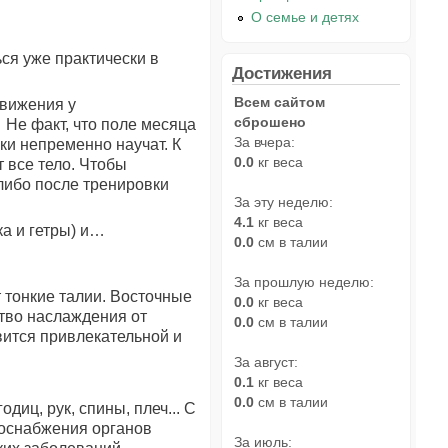
О семье и детях
ся уже практически в
Достижения
Всем сайтом
вижения у
сброшено
Не факт, что поле месяца
За вчера:
ки непременно научат. К
0.0
кг веса
т все тело. Чтобы
либо после тренировки
За эту неделю:
4.1
кг веса
ка и гетры) и…
0.0
см в талии
За прошлую неделю:
 тонкие талии. Восточные
0.0
кг веса
ство наслаждения от
0.0
см в талии
вится привлекательной и
За август:
0.1
кг веса
0.0
см в талии
диц, рук, спины, плеч... С
воснабжения органов
За июль: