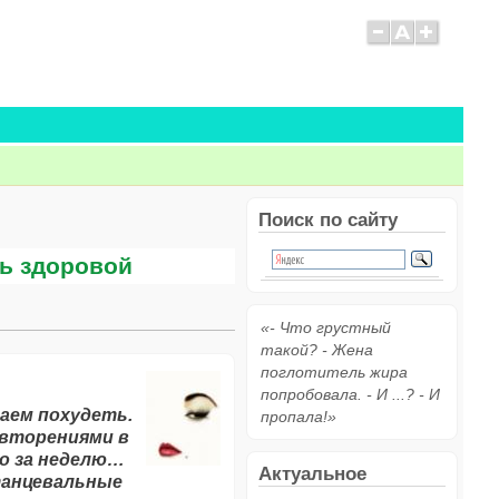
Поиск по сайту
ть здоровой
«- Что грустный
такой? - Жена
поглотитель жира
попробовала. - И ...? - И
таем похудеть.
пропала!»
овторениями в
о за неделю…
Актуальное
танцевальные