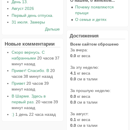
О нашем, о женском...
День 13.
Почему появляются
Август 2026
прыщи
Первый день отпуска.
О семье и детях
31 июля. Замеры
Дальше
Достижения
Новые комментарии
Всем сайтом сброшено
За вчера:
Скоро вернусь. С
0.0
кг веса
набранными
20 часов 37
минут назад
За эту неделю:
Привет! Спасибо. В
20
4.1
кг веса
часов 38 минут назад
0.0
см в талии
Привет
20 часов 39
минут назад
За прошлую неделю:
В Шарме. Здесь в
0.0
кг веса
первый раз.
20 часов 39
0.0
см в талии
минут назад
За август:
:)
1 день 22 часа назад
0.1
кг веса
0.0
см в талии