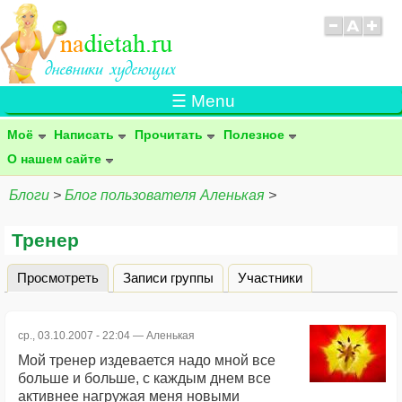
☰ Menu
Моё
Написать
Прочитать
Полезное
О нашем сайте
Блоги
>
Блог пользователя Аленькая
>
Тренер
Просмотреть
(активная вкладка)
Записи группы
Участники
Главные вкладки
ср., 03.10.2007 - 22:04 —
Аленькая
Мой тренер издевается надо мной все
больше и больше, с каждым днем все
активнее нагружая меня новыми