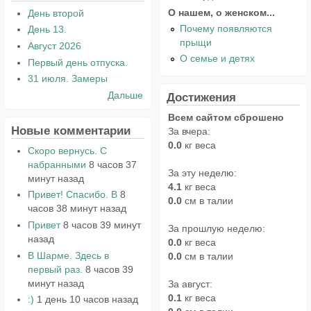
О нашем, о женском...
День второй
Почему появляются
День 13.
прыщи
Август 2026
О семье и детях
Первый день отпуска.
31 июля. Замеры
Дальше
Достижения
Всем сайтом сброшено
Новые комментарии
За вчера:
0.0
кг веса
Скоро вернусь. С
набранными
8 часов 37
За эту неделю:
минут назад
4.1
кг веса
Привет! Спасибо. В
8
0.0
см в талии
часов 38 минут назад
Привет
8 часов 39 минут
За прошлую неделю:
назад
0.0
кг веса
В Шарме. Здесь в
0.0
см в талии
первый раз.
8 часов 39
минут назад
За август:
0.1
кг веса
:)
1 день 10 часов назад