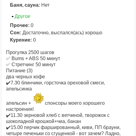
Баня, сауна:
Нет
Скрыть
Другое
Прочее:
0
Сон:
Достаточно, выспался(ась) хорошо
Курение:
0
Прогулка 2500 шагов
✅ Bums + ABS 50 минут
✅ Стретчинг 50 минут
Питание (3)
два черных кофе
✔️7.30 блинчики, горсточка ореховой смеси,
апельсинка
апельсин +
спонсоры моего хорошего
настроения!
✔️11.30 зерновой хлеб с ветчиной, творожок с
шоколадной крошкой+чиа, банан
✔️15.00 перчик фаршированный, киви, ПП брауни,
четыре печеньки со сгущенкой - вот зачем? Ладно,