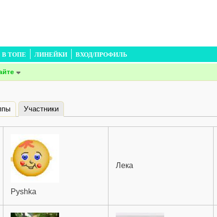
В ТОПЕ
ЛИНЕЙКИ
ВХОД/ПРОФИЛЬ
айте
ппы
Участники
(активная вкладка)
Лека
Pyshka