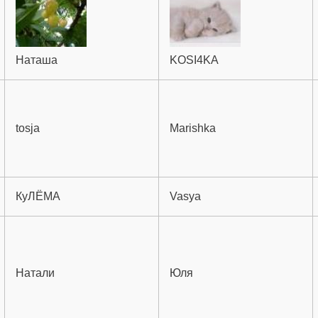
Наташа
KOSI4KA
tosja
Marishka
КуЛЁМА
Vasya
Натали
Юля