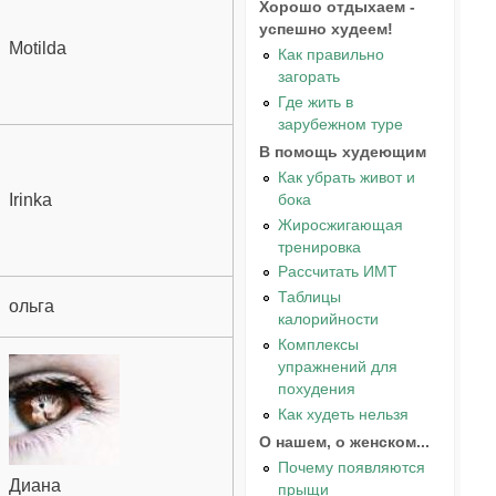
Хорошо отдыхаем -
успешно худеем!
Motilda
Как правильно
загорать
Где жить в
зарубежном туре
В помощь худеющим
Как убрать живот и
бока
Irinka
Жиросжигающая
тренировка
Рассчитать ИМТ
Таблицы
ольга
калорийности
Комплексы
упражнений для
похудения
Как худеть нельзя
О нашем, о женском...
Почему появляются
Диана
прыщи