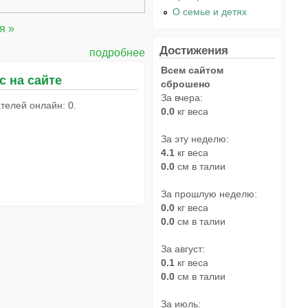
О семье и детях
я »
Достижения
подробнее
Всем сайтом
с на сайте
сброшено
За вчера:
телей онлайн: 0.
0.0
кг веса
За эту неделю:
4.1
кг веса
0.0
см в талии
За прошлую неделю:
0.0
кг веса
0.0
см в талии
За август:
0.1
кг веса
0.0
см в талии
За июль: