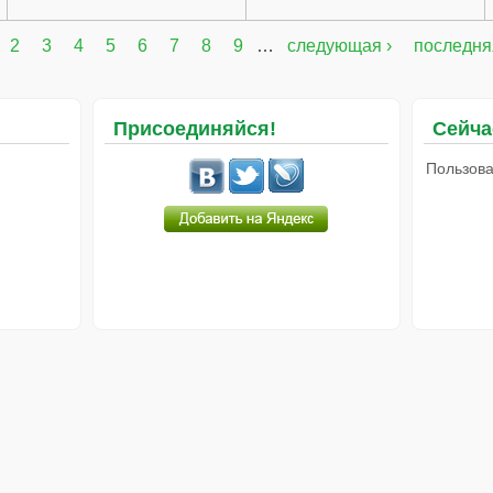
2
3
4
5
6
7
8
9
…
следующая ›
последня
Присоединяйся!
Сейча
Пользова