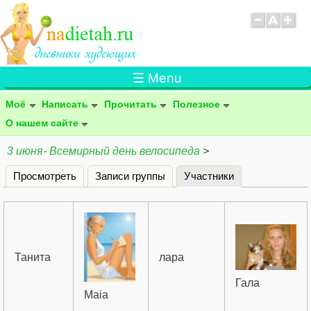
☰ Menu
Моё
Написать
Прочитать
Полезное
О нашем сайте
3 июня- Всемирный день велосипеда
>
Просмотреть
Записи группы
Участники
(активная вклад
Главные вкладки
Танита
лара
Гала
Maia