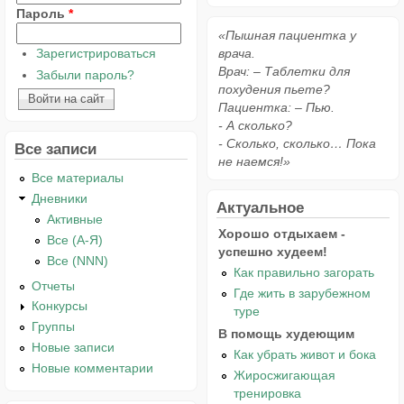
Пароль
*
«Пышная пациентка у
Зарегистрироваться
врача.
Врач: – Таблетки для
Забыли пароль?
похудения пьете?
Пациентка: – Пью.
- А сколько?
- Сколько, сколько… Пока
Все записи
не наемся!»
Все материалы
Дневники
Актуальное
Активные
Хорошо отдыхаем -
Все (А-Я)
успешно худеем!
Все (NNN)
Как правильно загорать
Отчеты
Где жить в зарубежном
Конкурсы
туре
Группы
В помощь худеющим
Новые записи
Как убрать живот и бока
Новые комментарии
Жиросжигающая
тренировка