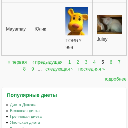
Mayamay
Юлик
Julsy
TORRY
999
« первая
‹ предыдущая
1
2
3
4
5
6
7
Страницы
8
9
…
следующая ›
последняя »
подробнее
Популярные диеты
Диета Дюкана
Белковая диета
Гречневая диета
Японская диета