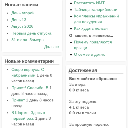
Рассчитать ИМТ
Новые записи
Таблицы калорийности
День второй
Комплексы упражнений
День 13.
для похудения
Август 2026
Как худеть нельзя
Первый день отпуска.
О нашем, о женском...
31 июля. Замеры
Почему появляются
Дальше
прыщи
О семье и детях
Новые комментарии
Скоро вернусь. С
Достижения
набранными
1 день 8
Всем сайтом сброшено
часов назад
За вчера:
Привет! Спасибо. В
1
0.0
кг веса
день 8 часов назад
Привет
1 день 8 часов
За эту неделю:
назад
4.1
кг веса
В Шарме. Здесь в
0.0
см в талии
первый раз.
1 день 8
часов назад
За прошлую неделю: