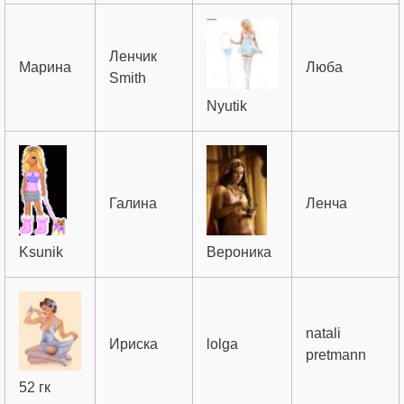
Ленчик
Марина
Люба
Smith
Nyutik
Галина
Ленча
Ksunik
Вероника
natali
Ириска
lolga
pretmann
52 гк