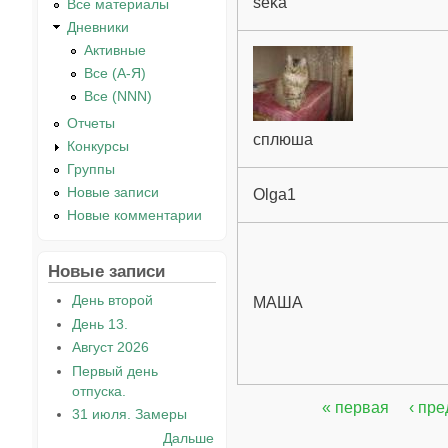
seka
Все материалы
Дневники
Активные
Все (А-Я)
Все (NNN)
Отчеты
сплюша
Конкурсы
Группы
Новые записи
Olga1
Новые комментарии
Новые записи
День второй
МАША
День 13.
Август 2026
Первый день
отпуска.
« первая
‹ пр
31 июля. Замеры
Страницы
Дальше