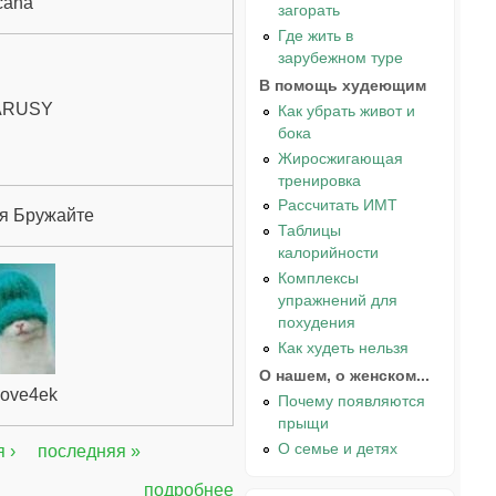
cana
загорать
Где жить в
зарубежном туре
В помощь худеющим
ARUSY
Как убрать живот и
бока
Жиросжигающая
тренировка
Рассчитать ИМТ
я Бружайте
Таблицы
калорийности
Комплексы
упражнений для
похудения
Как худеть нельзя
О нашем, о женском...
love4ek
Почему появляются
прыщи
О семье и детях
 ›
последняя »
подробнее