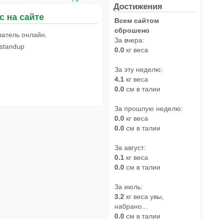
Достижения
с на сайте
Всем сайтом
сброшено
ватель онлайн.
За вчера:
standup
0.0
кг веса
За эту неделю:
4.1
кг веса
0.0
см в талии
За прошлую неделю:
0.0
кг веса
0.0
см в талии
За август:
0.1
кг веса
0.0
см в талии
За июль:
3.2
кг веса увы,
набрано...
0.0
см в талии