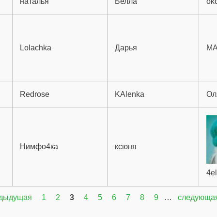
наталья
Белла
ok
Lolachka
Дарья
M
Redrose
KAlenka
Ол
Нимфо4ка
ксюня
4e
едыдущая
1
2
3
4
5
6
7
8
9
…
следующая