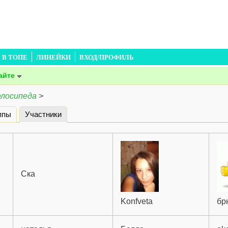
В ТОПЕ
ЛИНЕЙКИ
ВХОД/ПРОФИЛЬ
айте
елосипеда
>
ппы
Участники
(активная вкладка)
Ска
Konfveta
бр