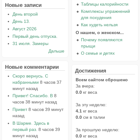
Таблицы калорийности
Новые записи
Комплексы упражнений
День второй
для похудения
День 13.
Как худеть нельзя
Август 2026
О нашем, о женском...
Первый день отпуска.
Почему появляются
31 июля. Замеры
прыщи
Дальше
О семье и детях
Новые комментарии
Достижения
Скоро вернусь. С
Всем сайтом сброшено
набранными
8 часов 37
За вчера:
минут назад
0.0
кг веса
Привет! Спасибо. В
8
часов 38 минут назад
За эту неделю:
Привет
8 часов 39 минут
4.1
кг веса
назад
0.0
см в талии
В Шарме. Здесь в
первый раз.
8 часов 39
За прошлую неделю:
минут назад
0.0
кг веса