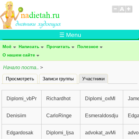
☰ Menu
Моё
Написать
Прочитать
Полезное
О нашем сайте
Начало поста..
>
Просмотреть
Записи группы
Участники
(активная вклад
Главные вкладки
Diplomi_vbPr
Richardhot
Diplomi_oxMl
Jame
Denisiim
CarloRinge
Esmeraldosdju
Edga
Edgardosak
Diplomi_ljsa
advokat_avMi
advo