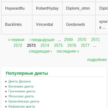
Haywardfiu
RobertHyday
Diplomi_otmn
Dipl
купи
Backlinks
Vincenttal
Gordonwib
в ...
« первая
‹ предыдущая
…
2569
2570
2571
Страницы
2572
2573
2574
2575
2576
2577
…
следующая ›
последняя »
подробнее
Популярные диеты
Диета Дюкана
Белковая диета
Гречневая диета
Японская диета
Кремлёвская диета
Кефирная диета