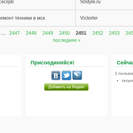
eciljib
50style.ru
емонт техники в мск
Victorler
…
2447
2448
2449
2450
2451
2452
2453
24
последняя »
Присоединяйся!
Сейча
1 пользо
татун