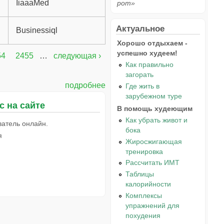
IiaaaMed
рот»
Актуальное
Businessiql
Хорошо отдыхаем -
успешно худеем!
54
2455
…
следующая ›
Как правильно
загорать
подробнее
Где жить в
зарубежном туре
с на сайте
В помощь худеющим
Как убрать живот и
ватель онлайн.
бока
я
Жиросжигающая
тренировка
Рассчитать ИМТ
Таблицы
калорийности
Комплексы
упражнений для
похудения