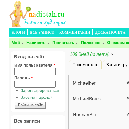
БЛОГИ
ВСЕ ЗАПИСИ
КОММЕНТАРИИ
ДОСКА ПОЧЕТА
Моё
Написать
Прочитать
Полезное
О нашем с
109 дней до лета)
>
Вход на сайт
Просмотреть
Записи гру
Имя пользователя
*
Главные вкладки
Пароль
*
Michaelken
W
Зарегистрироваться
Забыли пароль?
MichaelBouts
NormanBib
A
Все записи