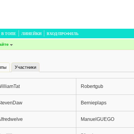
В ТОПЕ
ЛИНЕЙКИ
ВХОД/ПРОФИЛЬ
айте
ппы
Участники
(активная вкладка)
illiamTat
Robertgub
StevenDaw
Bernieplaps
lfredwelve
ManuelGUEGO