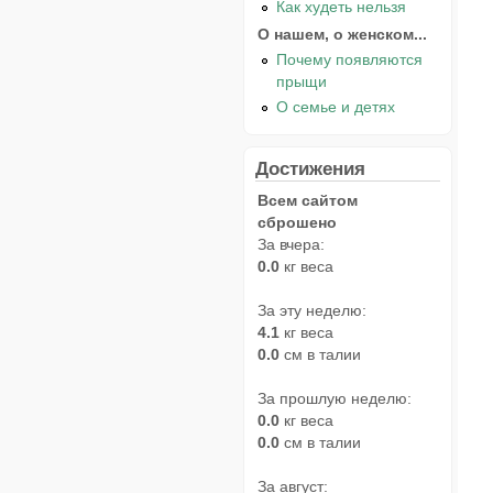
Как худеть нельзя
О нашем, о женском...
Почему появляются
прыщи
О семье и детях
Достижения
Всем сайтом
сброшено
За вчера:
0.0
кг веса
За эту неделю:
4.1
кг веса
0.0
см в талии
За прошлую неделю:
0.0
кг веса
0.0
см в талии
За август: