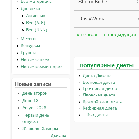
Все материалы
SherrieBiche
C
Дневники
Активные
DustyWrima
р
Все (А-Я)
Все (NNN)
« первая
‹ предыдущая
Страницы
Отчеты
Конкурсы
Группы
Новые записи
Популярные диеты
Новые комментарии
Диета Дюкана
Белковая диета
Новые записи
Гречневая диета
День второй
Японская диета
День 13.
Кремлёвская диета
Август 2026
Кефирная диета
...Все диеты...
Первый день
отпуска.
31 июля. Замеры
Дальше