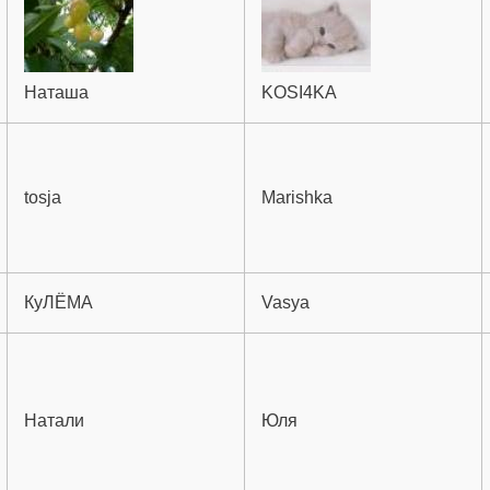
Наташа
KOSI4KA
tosja
Marishka
КуЛЁМА
Vasya
Натали
Юля