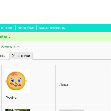
В ТОПЕ
ЛИНЕЙКИ
ВХОД/ПРОФИЛЬ
айте
>
Белки +
>
ппы
Участники
(активная вкладка)
Лека
Pyshka