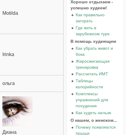
Хорошо отдыхаем -
успешно худеем!
Motilda
Как правильно
загорать
Где жить в
зарубежном туре
В помощь худеющим
Как убрать живот и
бока
Irinka
Жиросжигающая
тренировка
Рассчитать ИМТ
Таблицы
ольга
калорийности
Комплексы
упражнений для
похудения
Как худеть нельзя
О нашем, о женском...
Почему появляются
Диана
прыщи