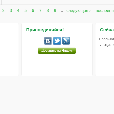
2
3
4
5
6
7
8
9
…
следующая ›
последня
Присоединяйся!
Сейча
1 пользо
Jly4u