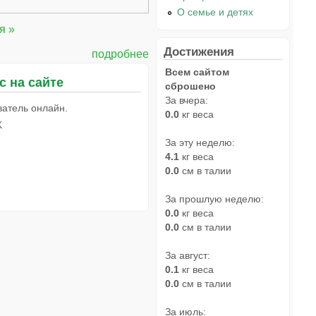
О семье и детях
я »
Достижения
подробнее
Всем сайтом
с на сайте
сброшено
За вчера:
ватель онлайн.
0.0
кг веса
K
За эту неделю:
4.1
кг веса
0.0
см в талии
За прошлую неделю:
0.0
кг веса
0.0
см в талии
За август:
0.1
кг веса
0.0
см в талии
За июль: