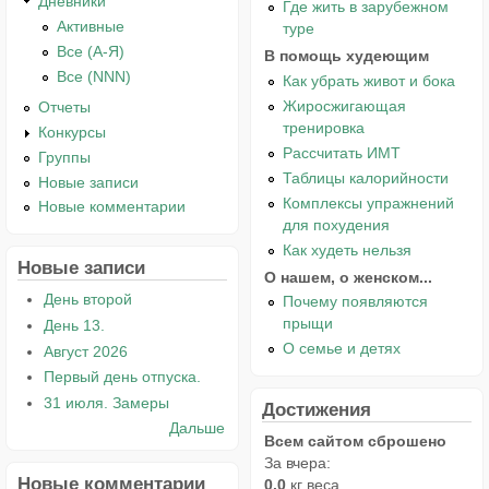
Дневники
Где жить в зарубежном
Активные
туре
Все (А-Я)
В помощь худеющим
Все (NNN)
Как убрать живот и бока
Жиросжигающая
Отчеты
тренировка
Конкурсы
Рассчитать ИМТ
Группы
Таблицы калорийности
Новые записи
Комплексы упражнений
Новые комментарии
для похудения
Как худеть нельзя
Новые записи
О нашем, о женском...
День второй
Почему появляются
прыщи
День 13.
О семье и детях
Август 2026
Первый день отпуска.
31 июля. Замеры
Достижения
Дальше
Всем сайтом сброшено
За вчера:
Новые комментарии
0.0
кг веса