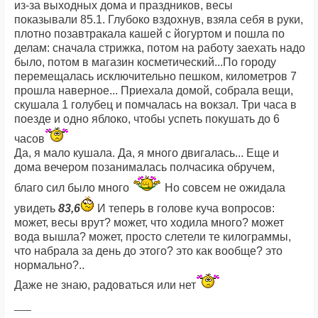
из-за выходных дома и праздников, весы
показывали 85.1. Глубоко вздохнув, взяла себя в руки,
плотно позавтракала кашей с йогуртом и пошла по
делам: сначала стрижка, потом на работу заехать надо
было, потом в магазин косметический...По городу
перемещалась исключительно пешком, километров 7
прошла наверное... Приехала домой, собрала вещи,
скушала 1 голубец и помчалась на вокзал. Три часа в
поезде и одно яблоко, чтобы успеть покушать до 6
часов
Да, я мало кушала. Да, я много двигалась... Еще и
дома вечером позанималась полчасика обручем,
благо сил было много
Но совсем не ожидала
увидеть
83,6
И теперь в голове куча вопросов:
может, весы врут? может, что ходила много? может
вода вышла? может, просто слетели те килограммы,
что набрала за день до этого? это как вообще? это
нормально?..
Даже не знаю, радоваться или нет