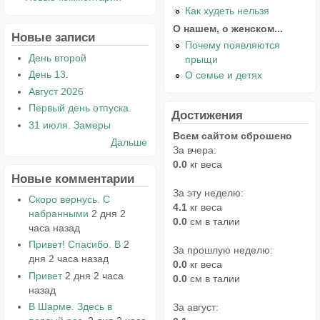
Как худеть нельзя
О нашем, о женском...
Новые записи
Почему появляются
День второй
прыщи
День 13.
О семье и детях
Август 2026
Первый день отпуска.
Достижения
31 июля. Замеры
Всем сайтом сброшено
Дальше
За вчера:
0.0
кг веса
Новые комментарии
За эту неделю:
Скоро вернусь. С
4.1
кг веса
набранными
2 дня 2
0.0
см в талии
часа назад
Привет! Спасибо. В
2
За прошлую неделю:
дня 2 часа назад
0.0
кг веса
Привет
2 дня 2 часа
0.0
см в талии
назад
В Шарме. Здесь в
За август: