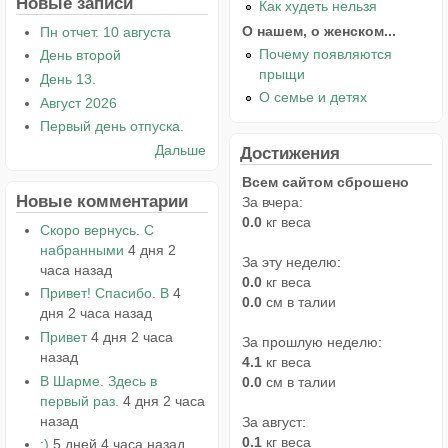
Новые записи
Как худеть нельзя
О нашем, о женском...
Пн отчет. 10 августа
Почему появляются
День второй
прыщи
День 13.
О семье и детях
Август 2026
Первый день отпуска.
Дальше
Достижения
Всем сайтом сброшено
Новые комментарии
За вчера:
0.0
кг веса
Скоро вернусь. С
набранными
4 дня 2
За эту неделю:
часа назад
0.0
кг веса
Привет! Спасибо. В
4
0.0
см в талии
дня 2 часа назад
Привет
4 дня 2 часа
За прошлую неделю:
назад
4.1
кг веса
В Шарме. Здесь в
0.0
см в талии
первый раз.
4 дня 2 часа
назад
За август:
0.1
кг веса
:)
5 дней 4 часа назад