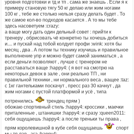
уровня подготовки и тд и тп . сама же знаешь . Если я к
примеру становую тягу 50 кг делаю или жим ногами
100 кг , тебе же столько нельзя сразу делать будет . То
же самое кол-во подходов касается . А то мы тебе
здесь насоветуем :crazy:
а ваще могу дать один дельный совет : прийти к
тренеру , обрисовать чё конкретно ты хочешь добиться
и.... и пускай над тобой колдует профи :wink: хотя бы
месяц , два . А потом ты технику изучишь и правильное
выполнение упр и можно будет самой заниматься , а
если деньги позволяют , лучше с тренером не
расставаться ваще :happy4: ( я вот на смотрю на
некоторых девок в зале , они реально ТП , ни
правильной техники , ни нормального веса , ващее :taz:
с 1кг гантельками поскачут , пресс раз 30 качнут , да
жим ногами с пустой платформой и усё , типа
потренились
трендец прям )
обожаю спортивный стиль :happy4: кроссики , маечки
приталенные , штанишки :happy4: и сразу :queen2011:
себя ощущаешь :happy4: а после треньки ты права ,
прям королевишной в кубе себя ощущаешь
спорт
мы тя лав , ага :happy4: