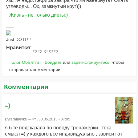
хм... А надо. Кефира завтра что ли навернуть? Опять
углеводы... Ох, замкнутый круг)))
Жизнь - не только диеты:)
Just DO IT!!!
Нравится:
Блог Объятти
Войдите
или
зарегистрируйтесь
, чтобы
отправлять комментарии
Комментарии
=)
Бугагашечка
— чт., 30.05.2013 - 07:05
я б те подсказала по поводу тренажёрки , тока
смысл =) у каждого всё индивидуально , зависит от