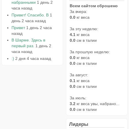
набранными
1 день 2
Всем сайтом сброшено
часа назад
За вчера:
Привет! Спасибо. В
1
0.0
кг веса
день 2 часа назад
Привет
1 день 2 часа
За эту неделю:
назад
4.1
кг веса
В Шарме. Здесь в
0.0
см в талии
первый раз.
1 день 2
часа назад
За прошлую неделю:
0.0
кг веса
:)
2 дня 4 часа назад
0.0
см в талии
За август:
0.1
кг веса
0.0
см в талии
За июль:
3.2
кг веса увы, набрано...
0.0
см в талии
Лидеры