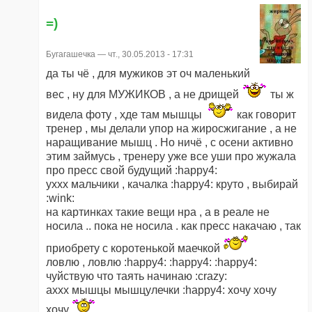
=)
Бугагашечка
— чт., 30.05.2013 - 17:31
да ты чё , для мужиков эт оч маленький
вес , ну для МУЖИКОВ , а не дрищей
ты ж
видела фоту , хде там мышцы
как говорит
тренер , мы делали упор на жиросжигание , а не
наращивание мышц . Но ничё , с осени активно
этим займусь , тренеру уже все уши про жужала
про пресс свой будущий :happy4:
уххх мальчики , качалка :happy4: круто , выбирай
:wink:
на картинках такие вещи нра , а в реале не
носила .. пока не носила . как пресс накачаю , так
приобрету с коротенькой маечкой
ловлю , ловлю :happy4: :happy4: :happy4:
чуйствую что таять начинаю :crazy:
аххх мышцы мышцулечки :happy4: хочу хочу
хочу