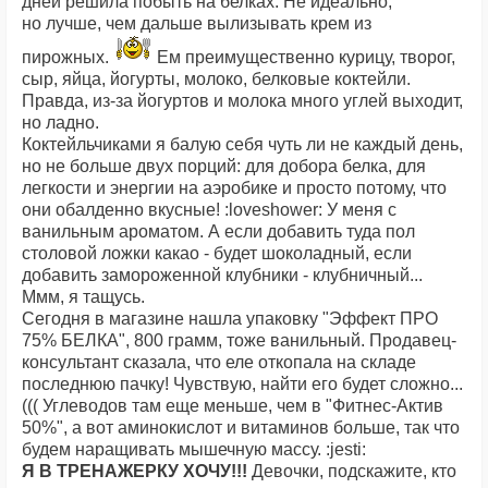
дней решила побыть на белках. Не идеально,
но лучше, чем дальше вылизывать крем из
пирожных.
Ем преимущественно курицу, творог,
сыр, яйца, йогурты, молоко, белковые коктейли.
Правда, из-за йогуртов и молока много углей выходит,
но ладно.
Коктейльчиками я балую себя чуть ли не каждый день,
но не больше двух порций: для добора белка, для
легкости и энергии на аэробике и просто потому, что
они обалденно вкусные! :loveshower: У меня с
ванильным ароматом. А если добавить туда пол
столовой ложки какао - будет шоколадный, если
добавить замороженной клубники - клубничный...
Ммм, я тащусь.
Сегодня в магазине нашла упаковку "Эффект ПРО
75% БЕЛКА", 800 грамм, тоже ванильный. Продавец-
консультант сказала, что еле откопала на складе
последнюю пачку! Чувствую, найти его будет сложно...
((( Углеводов там еще меньше, чем в "Фитнес-Актив
50%", а вот аминокислот и витаминов больше, так что
будем наращивать мышечную массу. :jesti:
Я В ТРЕНАЖЕРКУ ХОЧУ!!!
Девочки, подскажите, кто