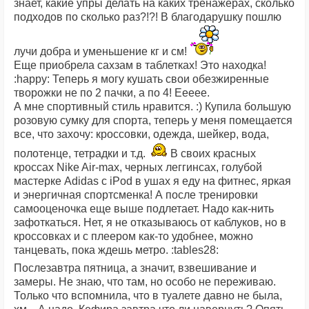
знает, какие упры делать на каких тренажерах, сколько
подходов по сколько раз?!?! В благодарушку пошлю
лучи добра и уменьшение кг и см!
Еще приобрела сахзам в таблетках! Это находка!
:happy: Теперь я могу кушать свои обезжиренные
творожки не по 2 пачки, а по 4! Еееее.
А мне спортивный стиль нравится. :) Купила большую
розовую сумку для спорта, теперь у меня помещается
все, что захочу: кроссовки, одежда, шейкер, вода,
полотенце, тетрадки и т.д.
В своих красных
кроссах Nike Air-max, черных леггинсах, голубой
мастерке Adidas с iPod в ушах я еду на фитнес, яркая
и энергичная спортсменка! А после тренировки
самооценочка еще выше подлетает. Надо как-нить
зафоткаться. Нет, я не отказываюсь от каблуков, но в
кроссовках и с плеером как-то удобнее, можно
танцевать, пока ждешь метро. :tables28:
Послезавтра пятница, а значит, взвешивание и
замеры. Не знаю, что там, но особо не переживаю.
Только что вспомнила, что в туалете давно не была,