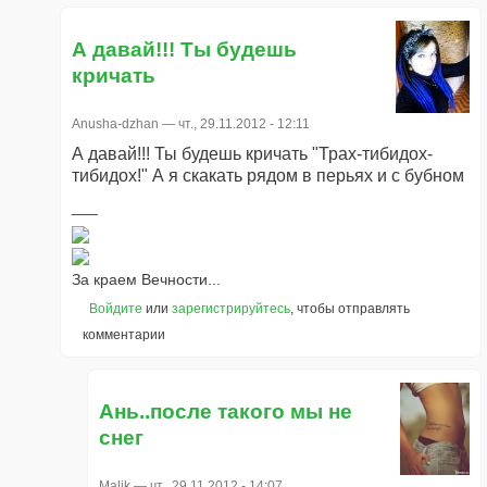
А давай!!! Ты будешь
кричать
Anusha-dzhan
— чт., 29.11.2012 - 12:11
А давай!!! Ты будешь кричать "Трах-тибидох-
тибидох!" А я скакать рядом в перьях и с бубном
За краем Вечности...
Войдите
или
зарегистрируйтесь
, чтобы отправлять
комментарии
Ань..после такого мы не
снег
Malik
— чт., 29.11.2012 - 14:07