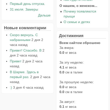
Первый день отпуска.
О нашем, о женском...
31 июля. Замеры
Почему появляются
Дальше
прыщи
О семье и детях
Новые комментарии
Скоро вернусь. С
Достижения
набранными
2 дня 2
Всем сайтом сброшено
часа назад
За вчера:
Привет! Спасибо. В
2
0.0
кг веса
дня 2 часа назад
Привет
2 дня 2 часа
За эту неделю:
назад
4.1
кг веса
В Шарме. Здесь в
0.0
см в талии
первый раз.
2 дня 2 часа
назад
За прошлую неделю:
0.0
кг веса
:)
3 дня 4 часа назад
0.0
см в талии
За август:
0.1
кг веса