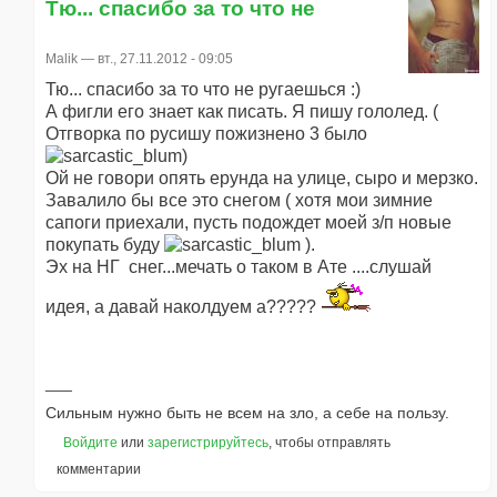
Тю... спасибо за то что не
Malik
— вт., 27.11.2012 - 09:05
Тю... спасибо за то что не ругаешься :)
А фигли его знает как писать. Я пишу гололед. (
Отгворка по русишу пожизнено 3 было
)
Ой не говори опять ерунда на улице, сыро и мерзко.
Завалило бы все это снегом ( хотя мои зимние
сапоги приехали, пусть подождет моей з/п новые
покупать буду
).
Эх на НГ снег...мечать о таком в Ате ....слушай
идея, а давай наколдуем а?????
Сильным нужно быть не всем на зло, а себе на пользу.
Войдите
или
зарегистрируйтесь
, чтобы отправлять
комментарии