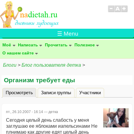
☰ Menu
Моё
Написать
Прочитать
Полезное
О нашем сайте
Блоги
>
Блог пользователя детка
>
Организм требует еды
Просмотреть
(активная вкладка)
Записи группы
Участники
Главные вкладки
пт., 26.10.2007 - 16:14 —
детка
Сегодня целый день слабость у меня
заглушаю ее яблоками иапельсинами Не
плнимаю как другие едят целый день