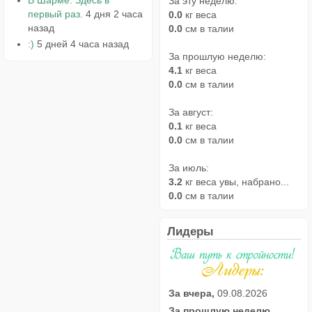
За эту неделю:
первый раз.
4 дня 2 часа
0.0
кг веса
назад
0.0
см в талии
:)
5 дней 4 часа назад
За прошлую неделю:
4.1
кг веса
0.0
см в талии
За август:
0.1
кг веса
0.0
см в талии
За июль:
3.2
кг веса увы, набрано...
0.0
см в талии
Лидеры
За вчера,
09.08.2026
За прошлую неделю