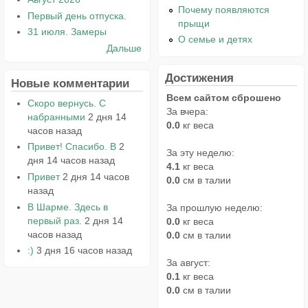
Почему появляются
Первый день отпуска.
прыщи
31 июля. Замеры
О семье и детях
Дальше
Достижения
Новые комментарии
Всем сайтом сброшено
Скоро вернусь. С
За вчера:
набранными
2 дня 14
0.0
кг веса
часов назад
Привет! Спасибо. В
2
За эту неделю:
дня 14 часов назад
4.1
кг веса
Привет
2 дня 14 часов
0.0
см в талии
назад
В Шарме. Здесь в
За прошлую неделю:
первый раз.
2 дня 14
0.0
кг веса
часов назад
0.0
см в талии
:)
3 дня 16 часов назад
За август:
0.1
кг веса
0.0
см в талии