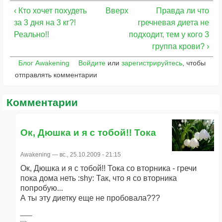
‹ Кто хочет похудеть
Вверх
Правда ли что
за 3 дня на 3 кг?!
гречневая диета не
Реально!!
подходит, тем у кого 3
группа крови? ›
Блог Awakening
Войдите
или
зарегистрируйтесь
, чтобы
отправлять комментарии
Комментарии
Ок, Дюшка и я с тобой!! Тока
Awakening
— вс., 25.10.2009 - 21:15
Ок, Дюшка и я с тобой!! Тока со вторника - гречи
пока дома неть :shy: Так, что я со вторника
попробую...
А ты эту диетку еще не пробовала???