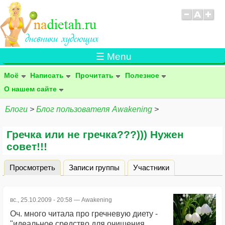
☰ Menu
Моё
Написать
Прочитать
Полезное
О нашем сайте
Блоги
>
Блог пользователя Awakening
>
Гречка или не гречка???))) Нужен
совет!!!
Просмотреть
(активная вкладка)
Записи группы
Участники
Главные вкладки
вс., 25.10.2009 - 20:58 —
Awakening
Оч. много читала про гречневую диету -
"идеальное средство для очищения