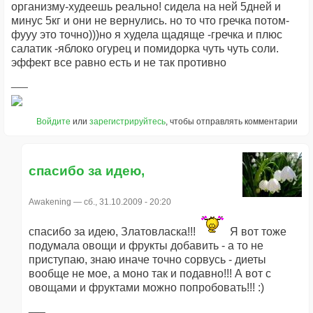
организму-худеешь реально! сидела на ней 5дней и
минус 5кг и они не вернулись. но то что гречка потом-
фууу это точно)))но я худела щадяще -гречка и плюс
салатик -яблоко огурец и помидорка чуть чуть соли.
эффект все равно есть и не так противно
Войдите
или
зарегистрируйтесь
, чтобы отправлять комментарии
спасибо за идею,
Awakening
— сб., 31.10.2009 - 20:20
спасибо за идею, Златовласка!!!
Я вот тоже
подумала овощи и фрукты добавить - а то не
приступаю, знаю иначе точно сорвусь - диеты
вообще не мое, а моно так и подавно!!! А вот с
овощами и фруктами можно попробовать!!! :)