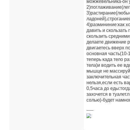
можжевельника-он 
2)поглаживание(лег
3)растирание(любы
ладоней),строгание
4)размининие:как х
давить и скользать
скользить средними
делаете движение р
двигаетесь вверх по
основная часть(10-
теперь када тело ра
тела)и водить ее в
мышце не массируйт
заключительная час
нельзя,если есть в
0,5часа до еды:тог
захочется в туалет
солью)-будет намн