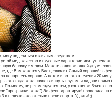
ма, могу поделиться отличным средством.
густой мед! качество и вкусовые характеристики тут неважн
ванную баночку с медом. Мажете ладошки одной-двумя ложка
оне, где Вам кажется у Вас целлюлит. Самый хороший ээфект
а попарьтесь хорошо. А потом и вот это в течении 20 мин
ы- это когда кожа начнет липнуть к рукам, и ладони прямо 
ро. По-моему, не рекомендуется тем, у кого венки близко к
акое "прозрачная кожа") Эффект гарантирую! проверяла на с
 3 в неделю - желательно после спорта. Удачки! ;)