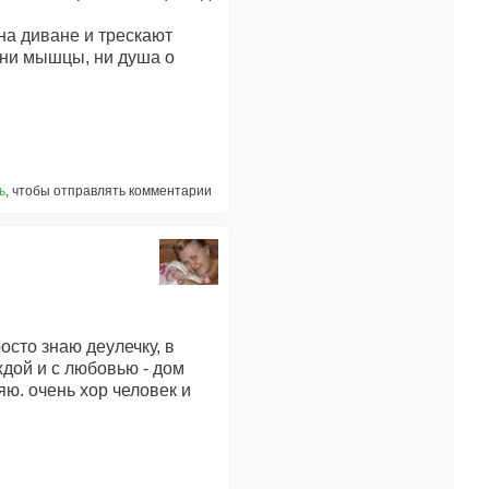
 на диване и трескают
а, ни мышцы, ни душа о
ь
, чтобы отправлять комментарии
осто знаю деулечку, в
еждой и с любовью - дом
яю. очень хор человек и