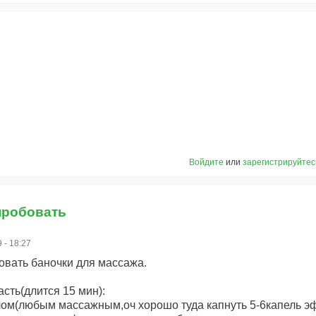
Войдите
или
зарегистрируйтес
пробовать
 - 18:27
вать баночки для массажа.
сть(длится 15 мин):
лом(любым массажным,оч хорошо туда капнуть 5-6капель э