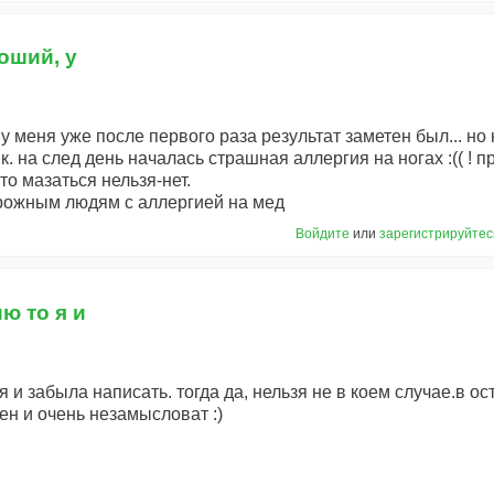
оший, у
у меня уже после первого раза результат заметен был... но
.к. на след день началась страшная аллергия на ногах :(( ! п
что мазаться нельзя-нет.
торожным людям с аллергией на мед
Войдите
или
зарегистрируйтес
ию то я и
я и забыла написать. тогда да, нельзя не в коем случае.в о
ен и очень незамысловат :)