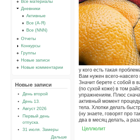
Все материалы
Дневники
Активные
Все (А-Я)
Все (NNN)
Отчеты
Конкурсы
Группы
Новые записи
Новые комментарии
у кого есть такая пробле
Вам нужен всего-навсего 
Значит берете с собой в 
Новые записи
(по сухой коже) в том рай
День второй
упражнениям. Плюс сначал
активный момент процедур
День 13.
тела. Хлопки делать быст
Август 2026
(ну знаете, говорят про т
Первый день
два в месяц делать, а раза
отпуска.
Целлюлит
31 июля. Замеры
Дальше