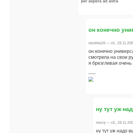
per aspera ad astra
он конечно уни
olushka26
— сб., 28.11.200
он конечно универса
смотрела на свои ру
я брезгливая очень 
ну тут уж на
nency
— сб., 28.11.200
ну тут уж надо 