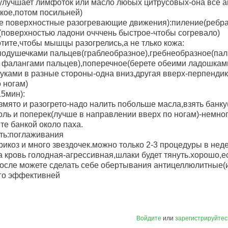
улучшает лимфоток или масло любых цитрусовых-она все 
кое,потом посильней)
е поверхностные разогревающие движения):пиление(ребр
(поверхностью ладони очччень быстрое-чтобы согревало)
отите,чтобы мышцы разогрелись,а не тлько кожа:
 подушечками пальцев(граблеобразное),гребнеобразное(паль
 фалангами пальцев),поперечное(берете обеими ладошками 
уками в разные стороны-одна вниз,другая вверх-перпендик
 ногам)
15мин):
змято и разогрето-надо налить побольше масла,взять банку(
доль и поперек(лучше в направлении вверх по ногам)-немно
е банкой около паха.
ть:поглаживания
арикоз и много звездочек.можно только 2-3 процедуры в нед
да кровь голодная-агрессивная,шлаки будет тянуть.хорошо,
.после можете сделать себе обертывания антицеллюлитные(и
ого эффективней
Войдите
или
зарегистрируйтес