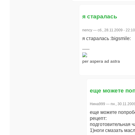
я старалась
nency
— сб., 28.11.2009 - 22:10
я старалась :bigsmile:
per aspera ad astra
еще можете по
Нина999
— пн., 30.11.2009
еще можете попробо
рецепт:
подготовительная ча
1)ноги смазать мас