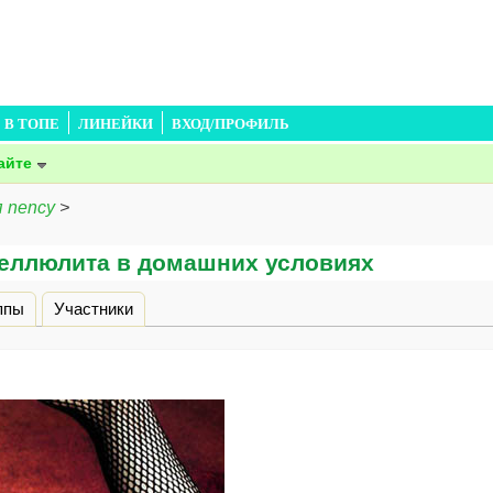
В ТОПЕ
ЛИНЕЙКИ
ВХОД/ПРОФИЛЬ
айте
 nency
>
целлюлита в домашних условиях
дка)
ппы
Участники