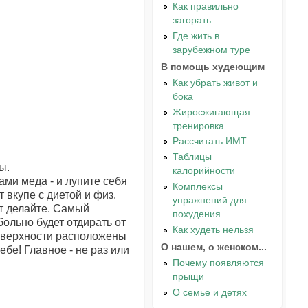
Как правильно
загорать
Где жить в
зарубежном туре
В помощь худеющим
Как убрать живот и
бока
Жиросжигающая
тренировка
Рассчитать ИМТ
Таблицы
ы.
калорийности
ми меда - и лупите себя
Комплексы
 вкупе с диетой и физ.
упражнений для
ут делайте. Самый
похудения
больно будет отдирать от
Как худеть нельзя
 поверхности расположены
О нашем, о женском...
ебе! Главное - не раз или
Почему появляются
прыщи
О семье и детях