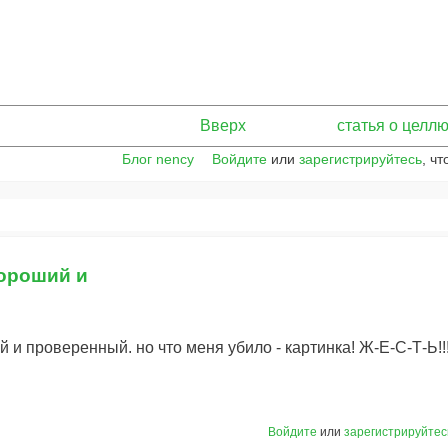
Вверх
статья о целлю
Блог nency
Войдите
или
зарегистрируйтесь
, ч
хороший и
и проверенный. но что меня убило - картинка! Ж-Е-С-Т-Ь!!!!!
Войдите
или
зарегистрируйтес