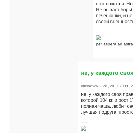
нож ложатся. Но
Не бывает борьб
печенюшки, и не 
своей внешности
per aspera ad astra
не, у каждого сво
olushka26
— сб., 28.11.2009 - 
не, у каждого своя пра
которой 104 кг. и рост 
полная чаша. любит себ
лучшая подруга. прост