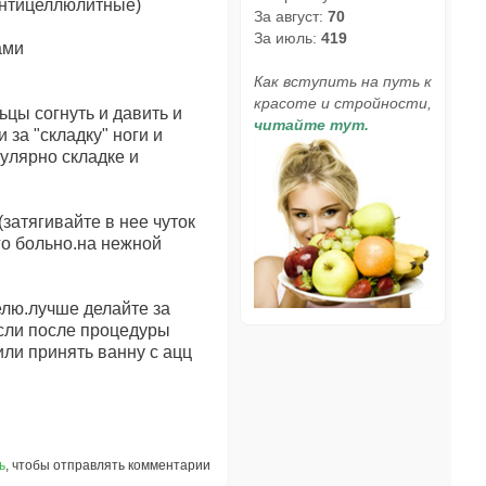
антицеллюлитные)
За август:
70
За июль:
419
ами
Как вступить на путь к
красоте и стройности,
цы согнуть и давить и
читайте тут.
за "складку" ноги и
улярно складке и
затягивайте в нее чуток
го больно.на нежной
елю.лучше делайте за
если после процедуры
ли принять ванну с ацц
ь
, чтобы отправлять комментарии