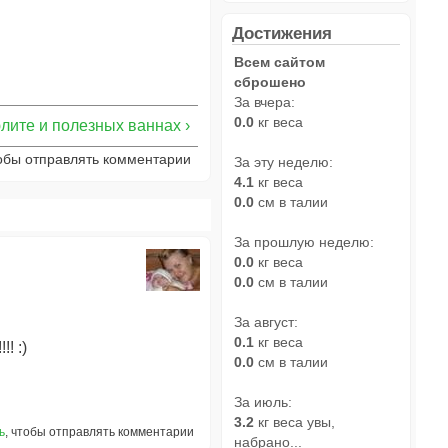
Достижения
Всем сайтом
сброшено
За вчера:
0.0
кг веса
лите и полезных ваннах ›
тобы отправлять комментарии
За эту неделю:
4.1
кг веса
0.0
см в талии
За прошлую неделю:
0.0
кг веса
0.0
см в талии
За август:
0.1
кг веса
! :)
0.0
см в талии
За июль:
3.2
кг веса увы,
ь
, чтобы отправлять комментарии
набрано...