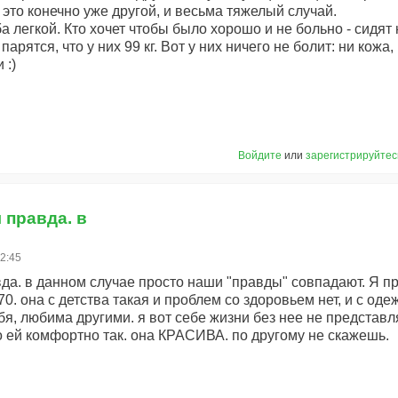
 это конечно уже другой, и весьма тяжелый случай.
а легкой. Кто хочет чтобы было хорошо и не больно - сидят
парятся, что у них 99 кг. Вот у них ничего не болит: ни кож
 :)
Войдите
или
зарегистрируйтес
я правда. в
22:45
вда. в данном случае просто наши "правды" совпадают. Я пр
170. она с детства такая и проблем со здоровьем нет, и с од
я, любима другими. я вот себе жизни без нее не представл
о ей комфортно так. она КРАСИВА. по другому не скажешь.