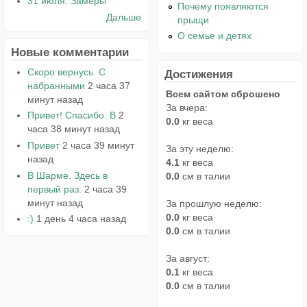
31 июля. Замеры
Почему появляются
Дальше
прыщи
О семье и детях
Новые комментарии
Скоро вернусь. С
Достижения
набранными
2 часа 37
Всем сайтом сброшено
минут назад
За вчера:
Привет! Спасибо. В
2
0.0
кг веса
часа 38 минут назад
Привет
2 часа 39 минут
За эту неделю:
назад
4.1
кг веса
В Шарме. Здесь в
0.0
см в талии
первый раз.
2 часа 39
минут назад
За прошлую неделю:
0.0
кг веса
:)
1 день 4 часа назад
0.0
см в талии
За август:
0.1
кг веса
0.0
см в талии