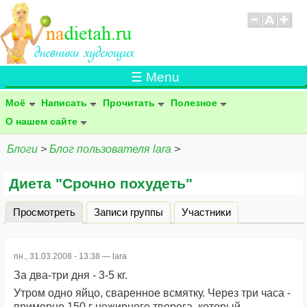
☰ Menu
Моё
Написать
Прочитать
Полезное
О нашем сайте
Блоги
>
Блог пользователя lara
>
Диета "Срочно похудеть"
Просмотреть
(активная вкладка)
Записи группы
Участники
Главные вкладки
пн., 31.03.2008 - 13:38 —
lara
За два-три дня - 3-5 кг.
Утром одно яйцо, сваренное всмятку. Через три часа -
примерно 150 г нежирного творога, который