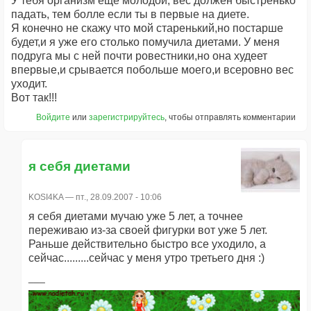
У тебя организм еще молодой, вес должен быстренько
падать, тем болле если ты в первые на диете.
Я конечно не скажу что мой старенький,но постарше
будет,и я уже его столько помучила диетами. У меня
подруга мы с ней почти ровестники,но она худеет
впервые,и срывается побольше моего,и всеровно вес
уходит.
Вот так!!!
Войдите
или
зарегистрируйтесь
, чтобы отправлять комментарии
я себя диетами
KOSI4KA
— пт., 28.09.2007 - 10:06
я себя диетами мучаю уже 5 лет, а точнее
переживаю из-за своей фигурки вот уже 5 лет.
Раньше действительно быстро все уходило, а
сейчас.........сейчас у меня утро третьего дня :)