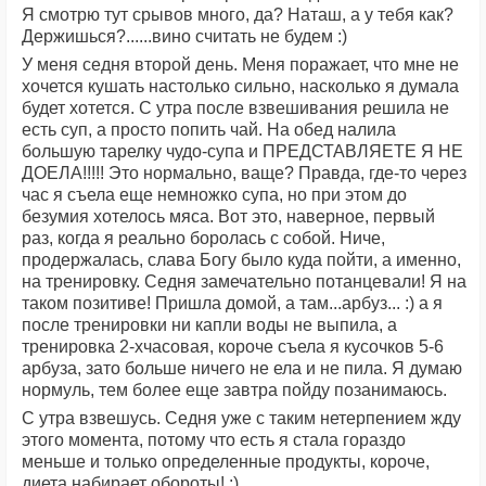
Я смотрю тут срывов много, да? Наташ, а у тебя как?
Держишься?......вино считать не будем :)
У меня седня второй день. Меня поражает, что мне не
хочется кушать настолько сильно, насколько я думала
будет хотется. С утра после взвешивания решила не
есть суп, а просто попить чай. На обед налила
большую тарелку чудо-супа и ПРЕДСТАВЛЯЕТЕ Я НЕ
ДОЕЛА!!!!! Это нормально, ваще? Правда, где-то через
час я съела еще немножко супа, но при этом до
безумия хотелось мяса. Вот это, наверное, первый
раз, когда я реально боролась с собой. Ниче,
продержалась, слава Богу было куда пойти, а именно,
на тренировку. Седня замечательно потанцевали! Я на
таком позитиве! Пришла домой, а там...арбуз... :) а я
после тренировки ни капли воды не выпила, а
тренировка 2-хчасовая, короче съела я кусочков 5-6
арбуза, зато больше ничего не ела и не пила. Я думаю
нормуль, тем более еще завтра пойду позанимаюсь.
С утра взвешусь. Седня уже с таким нетерпением жду
этого момента, потому что есть я стала гораздо
меньше и только определенные продукты, короче,
диета набирает обороты! :)