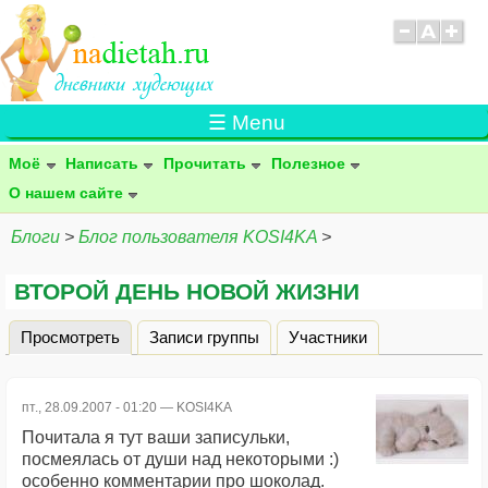
☰ Menu
Моё
Написать
Прочитать
Полезное
О нашем сайте
Блоги
>
Блог пользователя KOSI4KA
>
ВТОРОЙ ДЕНЬ НОВОЙ ЖИЗНИ
Просмотреть
(активная вкладка)
Записи группы
Участники
Главные вкладки
пт., 28.09.2007 - 01:20 —
KOSI4KA
Почитала я тут ваши записульки,
посмеялась от души над некоторыми :)
особенно комментарии про шоколад.