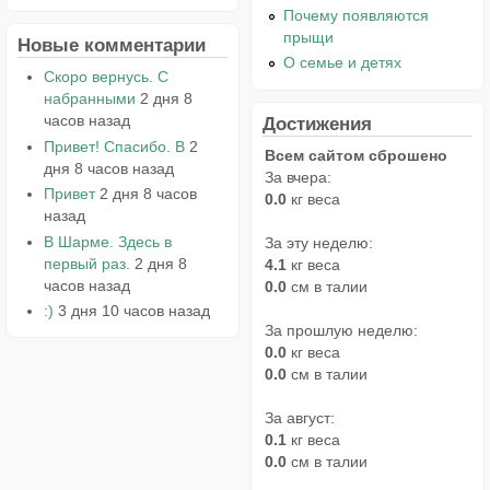
Почему появляются
прыщи
Новые комментарии
О семье и детях
Скоро вернусь. С
набранными
2 дня 8
часов назад
Достижения
Привет! Спасибо. В
2
Всем сайтом сброшено
дня 8 часов назад
За вчера:
Привет
2 дня 8 часов
0.0
кг веса
назад
В Шарме. Здесь в
За эту неделю:
первый раз.
2 дня 8
4.1
кг веса
часов назад
0.0
см в талии
:)
3 дня 10 часов назад
За прошлую неделю:
0.0
кг веса
0.0
см в талии
За август:
0.1
кг веса
0.0
см в талии