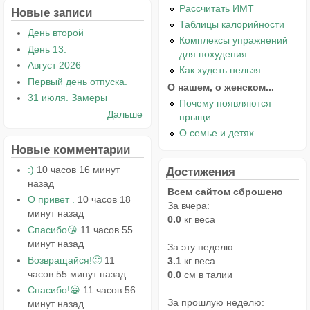
Рассчитать ИМТ
Новые записи
Таблицы калорийности
День второй
Комплексы упражнений
День 13.
для похудения
Август 2026
Как худеть нельзя
Первый день отпуска.
О нашем, о женском...
31 июля. Замеры
Почему появляются
Дальше
прыщи
О семье и детях
Новые комментарии
:)
10 часов 16 минут
Достижения
назад
Всем сайтом сброшено
О привет .
10 часов 18
За вчера:
минут назад
0.0
кг веса
Спасибо😘
11 часов 55
минут назад
За эту неделю:
Возвращайся!🙂
11
3.1
кг веса
часов 55 минут назад
0.0
см в талии
Спасибо!😀
11 часов 56
За прошлую неделю:
минут назад