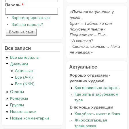
Пароль
*
«Пышная пациентка у
Зарегистрироваться
врача.
Врач: – Таблетки для
Забыли пароль?
похудения пьете?
Пациентка: – Пью.
- А сколько?
- Сколько, сколько… Пока
Все записи
не наемся!»
Все материалы
Дневники
Актуальное
Активные
Хорошо отдыхаем -
Все (А-Я)
успешно худеем!
Все (NNN)
Как правильно загорать
Отчеты
Где жить в зарубежном
Конкурсы
туре
Группы
В помощь худеющим
Новые записи
Как убрать живот и бока
Новые комментарии
Жиросжигающая
тренировка