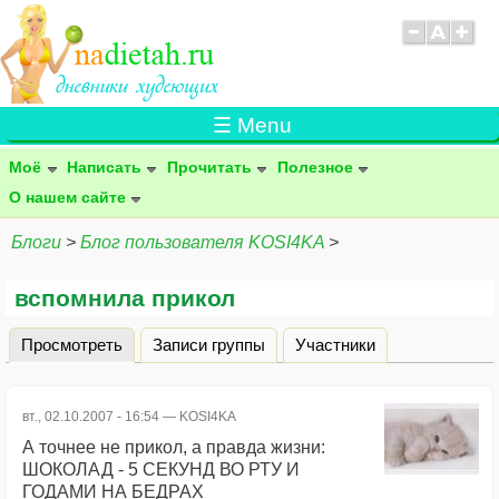
☰ Menu
Моё
Написать
Прочитать
Полезное
О нашем сайте
Блоги
>
Блог пользователя KOSI4KA
>
вспомнила прикол
Просмотреть
(активная вкладка)
Записи группы
Участники
Главные вкладки
вт., 02.10.2007 - 16:54 —
KOSI4KA
А точнее не прикол, а правда жизни:
ШОКОЛАД - 5 СЕКУНД ВО РТУ И
ГОДАМИ НА БЕДРАХ