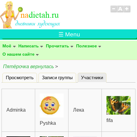
☰ Menu
Моё
Написать
Прочитать
Полезное
О нашем сайте
Пятёрочка вернулась
>
Просмотреть
Записи группы
Участники
(активная вклад
Главные вкладки
Adminka
Лека
fifa
Pyshka