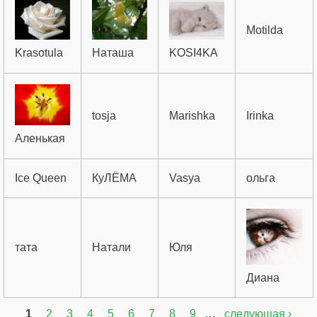
Motilda
Krasotula
Наташа
KOSI4KA
tosja
Marishka
Irinka
Аленькая
Ice Queen
КуЛЁМА
Vasya
ольга
тата
Натали
Юля
Диана
1
2
3
4
5
6
7
8
9
…
следующая ›