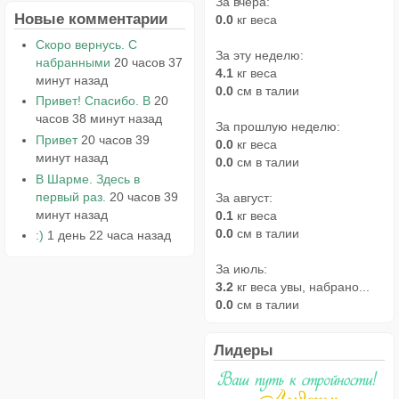
За вчера:
Новые комментарии
0.0
кг веса
Скоро вернусь. С
За эту неделю:
набранными
20 часов 37
4.1
кг веса
минут назад
0.0
см в талии
Привет! Спасибо. В
20
часов 38 минут назад
За прошлую неделю:
Привет
20 часов 39
0.0
кг веса
минут назад
0.0
см в талии
В Шарме. Здесь в
первый раз.
20 часов 39
За август:
минут назад
0.1
кг веса
0.0
см в талии
:)
1 день 22 часа назад
За июль:
3.2
кг веса увы, набрано...
0.0
см в талии
Лидеры