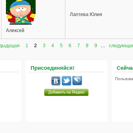
Лаптева Юлия
Алексей
едыдущая
1
2
3
4
5
6
7
8
9
…
следующая
Присоединяйся!
Сейча
Пользова