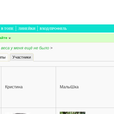
В ТОПЕ
ЛИНЕЙКИ
ВХОД/ПРОФИЛЬ
айте
 веса у меня ещё не было
>
ппы
Участники
(активная вкладка)
Кристина
МалыШка