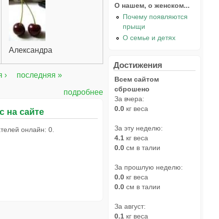
О нашем, о женском...
Почему появляются
прыщи
О семье и детях
Александра
Достижения
 ›
последняя »
Всем сайтом
сброшено
подробнее
За вчера:
0.0
кг веса
с на сайте
За эту неделю:
телей онлайн: 0.
4.1
кг веса
0.0
см в талии
За прошлую неделю:
0.0
кг веса
0.0
см в талии
За август:
0.1
кг веса