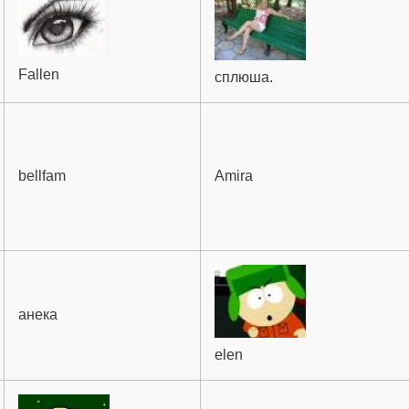
Fallen
сплюша.
bellfam
Amira
анека
elen