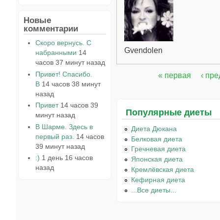
Новые
комментарии
Скоро вернусь. С
Gvendolen
набранными
14
часов 37 минут назад
Привет! Спасибо.
« первая
‹ пр
Страницы
В
14 часов 38 минут
назад
Привет
14 часов 39
Популярные диеты
минут назад
В Шарме. Здесь в
Диета Дюкана
первый раз.
14 часов
Белковая диета
39 минут назад
Гречневая диета
:)
1 день 16 часов
Японская диета
назад
Кремлёвская диета
Кефирная диета
...Все диеты...