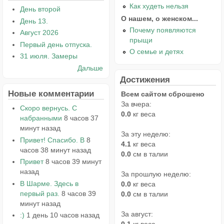
Как худеть нельзя
День второй
О нашем, о женском...
День 13.
Почему появляются
Август 2026
прыщи
Первый день отпуска.
О семье и детях
31 июля. Замеры
Дальше
Достижения
Новые комментарии
Всем сайтом сброшено
За вчера:
Скоро вернусь. С
0.0
кг веса
набранными
8 часов 37
минут назад
За эту неделю:
Привет! Спасибо. В
8
4.1
кг веса
часов 38 минут назад
0.0
см в талии
Привет
8 часов 39 минут
назад
За прошлую неделю:
В Шарме. Здесь в
0.0
кг веса
первый раз.
8 часов 39
0.0
см в талии
минут назад
За август:
:)
1 день 10 часов назад
0.1
кг веса