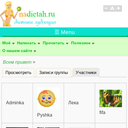
☰ Menu
Моё
Написать
Прочитать
Полезное
О нашем сайте
Всем привет
>
Просмотреть
Записи группы
Участники
(активная вклад
Главные вкладки
Adminka
Лека
fifa
Pyshka