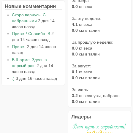
За вчера:
Новые комментарии
0.0
кг веса
Скоро вернусь. С
За эту неделю:
набранными
2 дня 14
4.1
кг веса
часов назад
0.0
см в талии
Привет! Спасибо. В
2
дня 14 часов назад
За прошлую неделю:
Привет
2 дня 14 часов
0.0
кг веса
назад
0.0
см в талии
В Шарме. Здесь в
первый раз.
2 дня 14
За август:
часов назад
0.1
кг веса
0.0
см в талии
:)
3 дня 16 часов назад
За июль:
3.2
кг веса увы, набрано...
0.0
см в талии
Лидеры