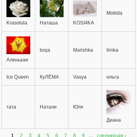
Motilda
Krasotula
Наташа
KOSI4KA
tosja
Marishka
Irinka
Аленькая
Ice Queen
КуЛЁМА
Vasya
ольга
тата
Натали
Юля
Диана
1
2
3
4
5
6
7
8
9
…
следующая ›