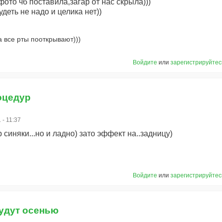
фото чб поставила,загар от нас скрыла)))
деть не надо и целика нет))
а все рты пооткрывают)))
Войдите
или
зарегистрируйтес
оцедур
 - 11:37
 синяки...но и ладно) зато эффект на..задницу)
Войдите
или
зарегистрируйтес
удут осенью