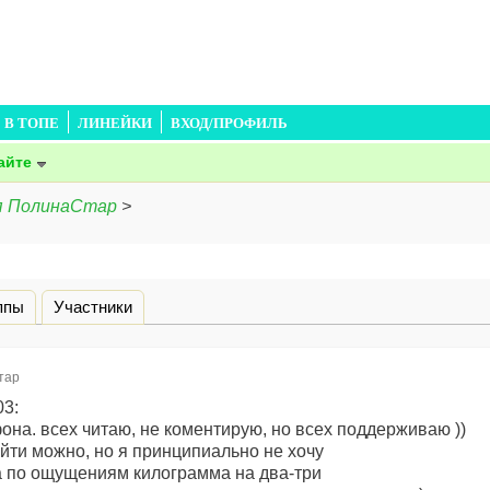
В ТОПЕ
ЛИНЕЙКИ
ВХОД/ПРОФИЛЬ
айте
я ПолинаСтар
>
дка)
ппы
Участники
тар
03:
она. всех читаю, не коментирую, но всех поддерживаю ))
айти можно, но я принципиально не хочу
а по ощущениям килограмма на два-три