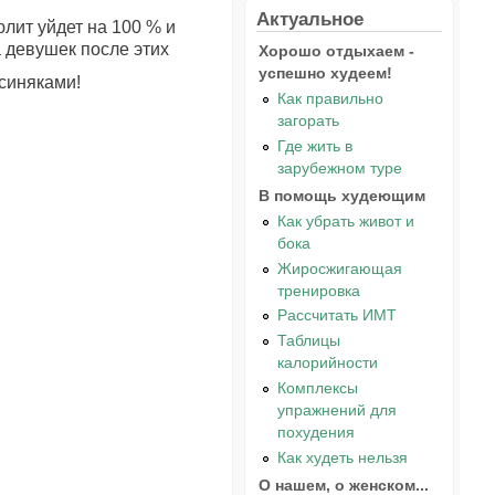
Актуальное
лит уйдет на 100 % и
ла девушек после этих
Хорошо отдыхаем -
успешно худеем!
 синяками!
Как правильно
загорать
Где жить в
зарубежном туре
В помощь худеющим
Как убрать живот и
бока
Жиросжигающая
тренировка
Рассчитать ИМТ
Таблицы
калорийности
Комплексы
упражнений для
похудения
Как худеть нельзя
О нашем, о женском...