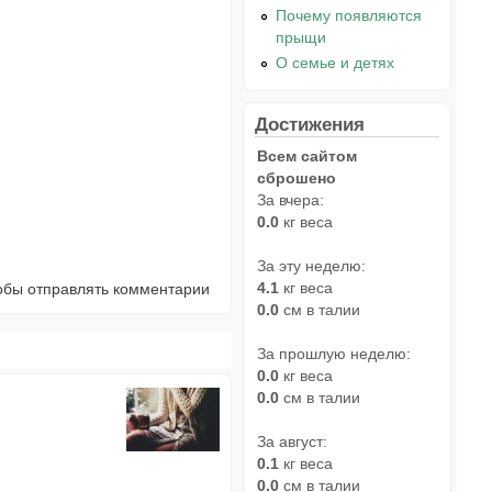
Почему появляются
прыщи
О семье и детях
Достижения
Всем сайтом
сброшено
За вчера:
0.0
кг веса
За эту неделю:
4.1
кг веса
тобы отправлять комментарии
0.0
см в талии
За прошлую неделю:
0.0
кг веса
0.0
см в талии
За август:
0.1
кг веса
0.0
см в талии