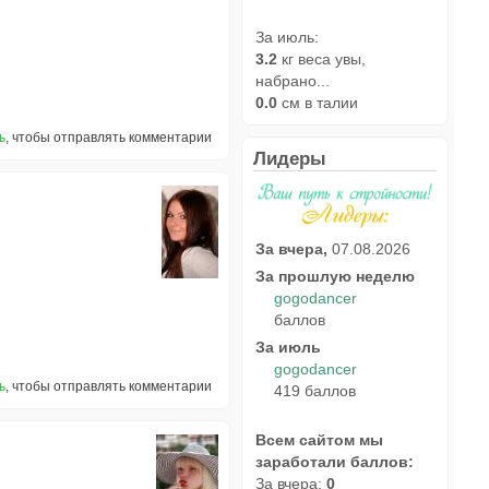
За июль:
3.2
кг веса увы,
набрано...
0.0
см в талии
ь
, чтобы отправлять комментарии
Лидеры
За вчера,
07.08.2026
За прошлую неделю
gogodancer
баллов
За июль
gogodancer
ь
, чтобы отправлять комментарии
419 баллов
Всем сайтом мы
заработали баллов:
За вчера:
0