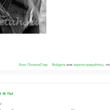
Блог ПолинаСтар
Войдите
или
зарегистрируйтесь
, ч
о ж ты
30