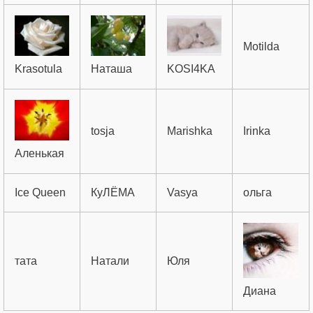
Motilda
Krasotula
Наташа
KOSI4KA
tosja
Marishka
Irinka
Аленькая
Ice Queen
КуЛЁМА
Vasya
ольга
тата
Натали
Юля
Диана