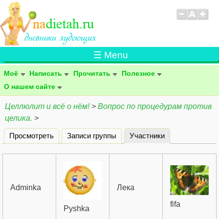
☰ Menu
Моё
Написать
Прочитать
Полезное
О нашем сайте
Целлюлит и всё о нём!
>
Вопрос по процедурам против
целика.
>
Просмотреть
Записи группы
Участники
(активная вклад
Главные вкладки
Adminka
Лека
fifa
Pyshka