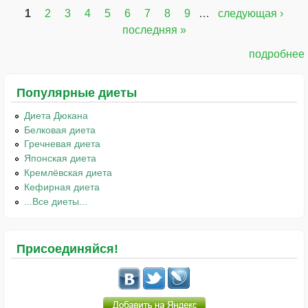
1
2
3
4
5
6
7
8
9
…
следующая ›
Страницы
последняя »
подробнее
Популярные диеты
Диета Дюкана
Белковая диета
Гречневая диета
Японская диета
Кремлёвская диета
Кефирная диета
...Все диеты...
Присоединяйся!