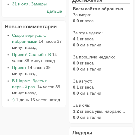
31 июля. Замеры
Всем сайтом сброшено
Дальше
За вчера:
0.0
кг веса
Новые комментарии
За эту неделю:
Скоро вернусь. С
4.1
кг веса
набранными
14 часов 37
0.0
см в талии
минут назад
Привет! Спасибо. В
14
За прошлую неделю:
часов 38 минут назад
0.0
кг веса
Привет
14 часов 39
0.0
см в талии
минут назад
В Шарме. Здесь в
За август:
первый раз.
14 часов 39
0.1
кг веса
минут назад
0.0
см в талии
:)
1 день 16 часов назад
За июль:
3.2
кг веса увы, набрано...
0.0
см в талии
Лидеры