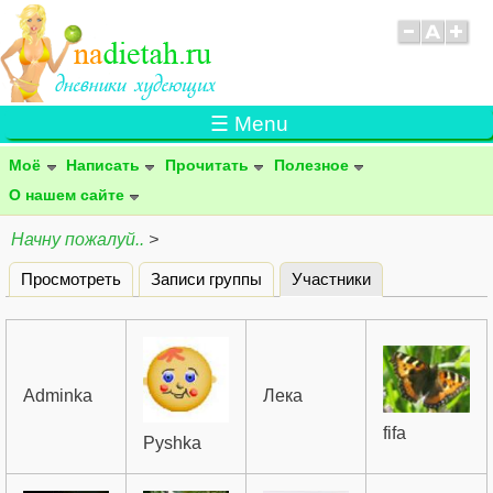
☰ Menu
Моё
Написать
Прочитать
Полезное
О нашем сайте
Начну пожалуй..
>
Просмотреть
Записи группы
Участники
(активная вклад
Главные вкладки
Adminka
Лека
fifa
Pyshka