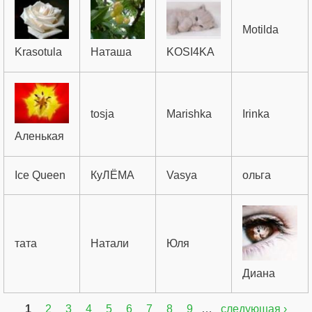
Motilda
Krasotula
Наташа
KOSI4KA
tosja
Marishka
Irinka
Аленькая
Ice Queen
КуЛЁМА
Vasya
ольга
тата
Натали
Юля
Диана
1
2
3
4
5
6
7
8
9
…
следующая ›