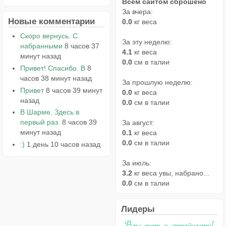
Всем сайтом сброшено
За вчера:
Новые комментарии
0.0
кг веса
Скоро вернусь. С
За эту неделю:
набранными
8 часов 37
4.1
кг веса
минут назад
0.0
см в талии
Привет! Спасибо. В
8
часов 38 минут назад
За прошлую неделю:
Привет
8 часов 39 минут
0.0
кг веса
назад
0.0
см в талии
В Шарме. Здесь в
первый раз.
8 часов 39
За август:
минут назад
0.1
кг веса
0.0
см в талии
:)
1 день 10 часов назад
За июль:
3.2
кг веса увы, набрано...
0.0
см в талии
Лидеры