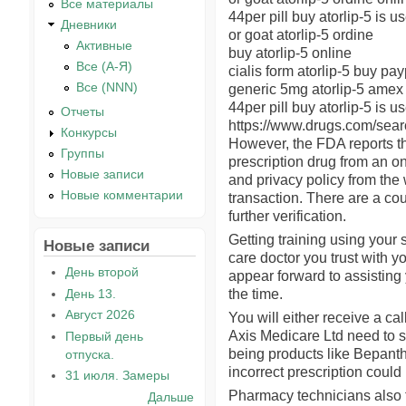
Все материалы
44per pill buy atorlip-5 is u
Дневники
or goat atorlip-5 ordine
Активные
buy atorlip-5 online
Все (А-Я)
cialis form atorlip-5 buy pa
Все (NNN)
generic 5mg atorlip-5 amex 
44per pill buy atorlip-5 is us
Отчеты
https://www.drugs.com/sear
Конкурсы
However, the FDA reports th
Группы
prescription drug from an o
Новые записи
and privacy policy from the 
Новые комментарии
transaction. There are a cou
further verification.
Getting training using your
Новые записи
care doctor you trust with y
День второй
appear forward to assisting
День 13.
the time.
Август 2026
You will either receive a ca
Axis Medicare Ltd need to s
Первый день
being products like Bepanthe
отпуска.
incorrect prescription could
31 июля. Замеры
Pharmacy technicians also te
Дальше