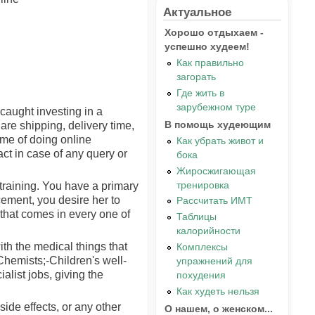
Актуальное
Хорошо отдыхаем -
успешно худеем!
Как правильно
загорать
Где жить в
зарубежном туре
caught investing in a
В помощь худеющим
re shipping, delivery time,
ime of doing online
Как убрать живот и
act in case of any query or
бока
Жиросжигающая
тренировка
training. You have a primary
cement, you desire her to
Рассчитать ИМТ
that comes in every one of
Таблицы
калорийности
ith the medical things that
Комплексы
Chemists;-Children's well-
упражнений для
alist jobs, giving the
похудения
Как худеть нельзя
ide effects, or any other
О нашем, о женском...