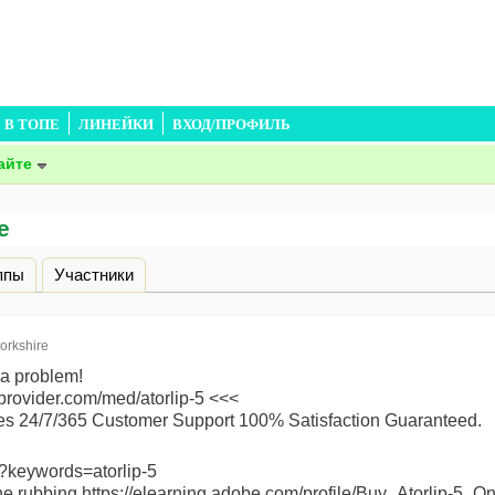
В ТОПЕ
ЛИНЕЙКИ
ВХОД/ПРОФИЛЬ
айте
e
дка)
ппы
Участники
orkshire
 a problem!
eprovider.com/med/atorlip-5 <<<
es 24/7/365 Customer Support 100% Satisfaction Guaranteed.
?keywords=atorlip-5
ine rubbing https://elearning.adobe.com/profile/Buy_Atorlip-5_On