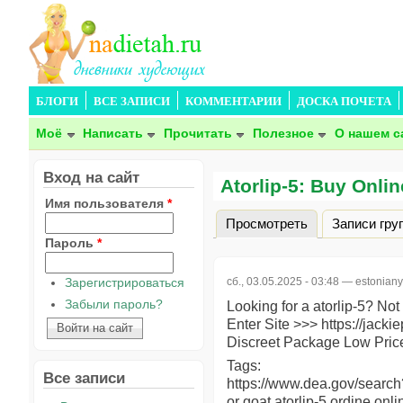
БЛОГИ
ВСЕ ЗАПИСИ
КОММЕНТАРИИ
ДОСКА ПОЧЕТА
Моё
Написать
Прочитать
Полезное
О нашем с
Вход на сайт
Atorlip-5: Buy Onlin
Имя пользователя
*
Просмотреть
(активная вкла
Записи гру
Главные вкладки
Пароль
*
сб., 03.05.2025 - 03:48 —
estoniany
Зарегистрироваться
Забыли пароль?
Looking for a atorlip-5? Not
Enter Site >>> https://jacki
Discreet Package Low Pric
Tags:
Все записи
https://www.dea.gov/search
or goat atorlip-5 ordine onl