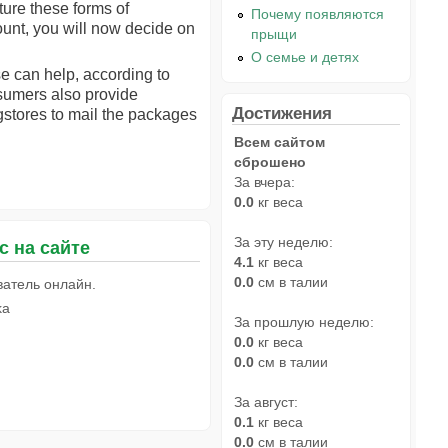
ture these forms of
Почему появляются
ount, you will now decide on
прыщи
О семье и детях
se can help, according to
nsumers also provide
Достижения
ugstores to mail the packages
Всем сайтом
сброшено
За вчера:
0.0
кг веса
За эту неделю:
с на сайте
4.1
кг веса
0.0
см в талии
ватель онлайн.
ka
За прошлую неделю:
0.0
кг веса
0.0
см в талии
За август:
0.1
кг веса
0.0
см в талии