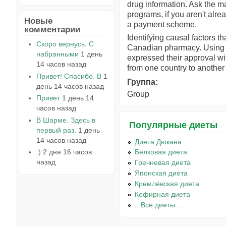
drug information. Ask the m
programs, if you aren't alre
Новые
a payment scheme.
комментарии
Identifying causal factors t
Скоро вернусь. С
Canadian pharmacy. Using th
набранными
1 день
expressed their approval wit
14 часов назад
from one country to another 
Привет! Спасибо. В
1
Группа:
день 14 часов назад
Group
Привет
1 день 14
часов назад
В Шарме. Здесь в
Популярные диеты
первый раз.
1 день
14 часов назад
Диета Дюкана
:)
2 дня 16 часов
Белковая диета
назад
Гречневая диета
Японская диета
Кремлёвская диета
Кефирная диета
...Все диеты...