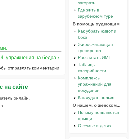
загорать
Где жить в
зарубежном туре
В помощь худеющим
Как убрать живот и
бока
Жиросжигающая
ми.
тренировка
4. упражнения на бедра ›
Рассчитать ИМТ
Таблицы
тобы отправлять комментарии
калорийности
Комплексы
упражнений для
с на сайте
похудения
Как худеть нельзя
ватель онлайн.
О нашем, о женском...
ka
Почему появляются
прыщи
О семье и детях