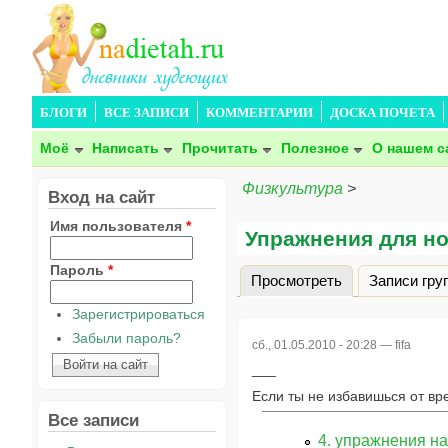
БЛОГИ
ВСЕ ЗАПИСИ
КОММЕНТАРИИ
ДОСКА ПОЧЕТА
Моё
Написать
Прочитать
Полезное
О нашем с
Физкультура
>
Вход на сайт
Имя пользователя
*
Упражнения для но
Пароль
*
Просмотреть
(активная вкла
Записи гру
Главные вкладки
Зарегистрироваться
Забыли пароль?
сб., 01.05.2010 - 20:28 —
fifa
Если ты не избавишься от вр
Все записи
4. упражнения н