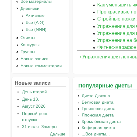
Все материалы
Как уменьшить и
Дневники
Про красивые но
Активные
Стройные ножки.
Все (А-Я)
Упражнения для 
Все (NNN)
Упражнения для 
Отчеты
Упражнения на б
Конкурсы
Фитнес-марафон. 
Группы
‹ Упражнения для ленивы
Новые записи
Новые комментарии
Новые записи
Популярные диеты
День второй
Диета Дюкана
День 13.
Белковая диета
Август 2026
Гречневая диета
Первый день
Японская диета
отпуска.
Кремлёвская диета
31 июля. Замеры
Кефирная диета
Дальше
...Все диеты...