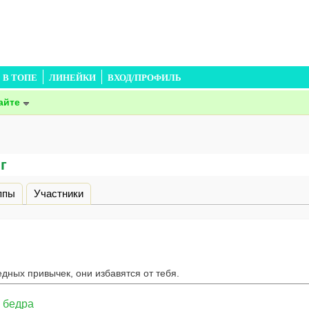
В ТОПЕ
ЛИНЕЙКИ
ВХОД/ПРОФИЛЬ
айте
г
дка)
ппы
Участники
едных привычек, они избавятся от тебя.
а бедра