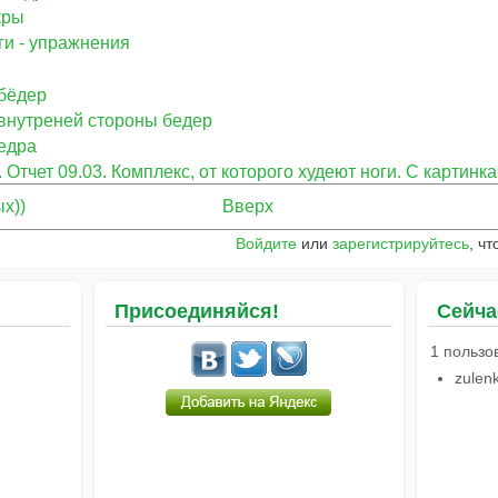
кры
ги - упражнения
бёдер
внутреней стороны бедер
едра
Отчет 09.03. Комплекс, от которого худеют ноги. C картинка
х))
Вверх
Войдите
или
зарегистрируйтесь
, ч
Присоединяйся!
Сейча
1 пользо
zulen