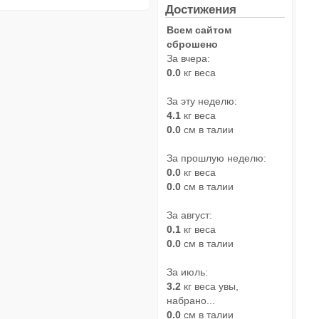
Достижения
Всем сайтом
сброшено
За вчера:
0.0
кг веса
За эту неделю:
4.1
кг веса
0.0
см в талии
За прошлую неделю:
0.0
кг веса
0.0
см в талии
За август:
0.1
кг веса
0.0
см в талии
За июль:
3.2
кг веса увы,
набрано...
0.0
см в талии