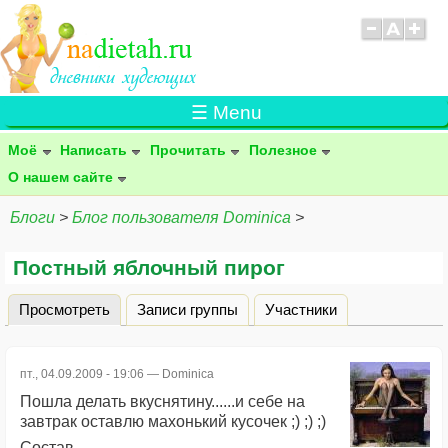
☰ Menu
Моё
Написать
Прочитать
Полезное
О нашем сайте
Блоги
>
Блог пользователя Dominica
>
Постный яблочный пирог
Просмотреть
(активная вкладка)
Записи группы
Участники
Главные вкладки
пт., 04.09.2009 - 19:06 —
Dominica
Пошла делать вкуснятину......и себе на
завтрак оставлю махонький кусочек ;) ;) ;)
Состав