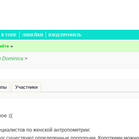
В ТОПЕ
ЛИНЕЙКИ
ВХОД/ПРОФИЛЬ
айте
 Dominica
>
дка)
ппы
Участники
ое :((
ециалистов по женской антропометрии:
ог существуют определенные пропорции. Короткими можно с