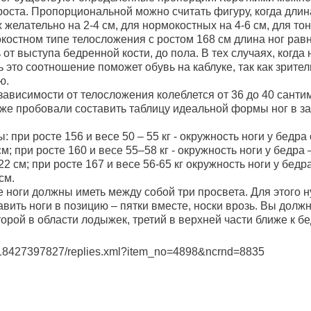
оста. Пропорциональной можно считать фигуру, когда дли
желательно на 2-4 см, для нормокостных на 4-6 см, для тон
остном типе телосложения с ростом 168 см длина ног равна
от выступа бедренной кости, до пола. В тех случаях, когда 
 это соотношение поможет обувь на каблуке, так как зрител
ю.
 зависимости от телосложения колеблется от 36 до 40 сантим
же пробовали составить таблицу идеальной формы ног в за
при росте 156 и весе 50 – 55 кг - окружность ноги у бедра о
м; при росте 160 и весе 55–58 кг - окружность ноги у бедра –
22 см; при росте 167 и весе 56-65 кг окружность ноги у бедра
см.
е ноги должны иметь между собой три просвета. Для этого 
вить ноги в позицию – пятки вместе, носки врозь. Вы долж
торой в области лодыжек, третий в верхней части ближе к б
6018427397827/replies.xml?item_no=4898&ncrnd=8835