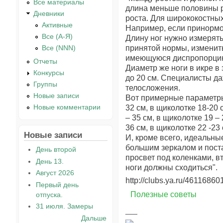
Все материалы
длина меньше половины р
Дневники
роста. Для ширококостных 
Активные
Например, если принормок
Все (А-Я)
Длину ног нужно измерять 
Все (NNN)
принятой нормы, изменить
имеющуюся диспропорци
Отчеты
Диаметр же ноги в икре в
Конкурсы
до 20 см. Специалисты да
Группы
телосложения.
Новые записи
Вот примерные параметры: 
Новые комментарии
32 см, в щиколотке 18-20 с
– 35 см, в щиколотке 19 – 
36 см, в щиколотке 22 -23 
Новые записи
И, кроме всего, идеальны
большим зеркалом и поста
День второй
просвет под коленками, в
День 13.
ноги должны сходиться".
Август 2026
http://clubs.ya.ru/461168
Первый день
Полезные советы
отпуска.
31 июля. Замеры
Дальше