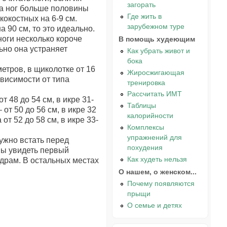
загорать
на ног больше половины
Где жить в
кокостных на 6-9 см.
зарубежном туре
 90 см, то это идеально.
ноги несколько короче
В помощь худеющим
ьно она устраняет
Как убрать живот и
бока
етров, в щиколотке от 16
Жиросжигающая
висимости от типа
тренировка
Рассчитать ИМТ
т 48 до 54 см, в икре 31-
Таблицы
 от 50 до 56 см, в икре 32
калорийности
 от 52 до 58 см, в икре 33-
Комплексы
упражнений для
нужно встать перед
похудения
ны увидеть первый
Как худеть нельзя
едрам. В остальных местах
О нашем, о женском...
Почему появляются
прыщи
О семье и детях