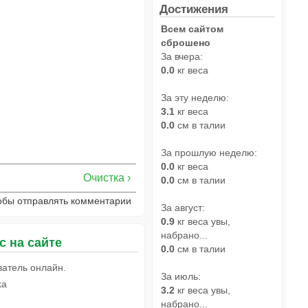
Достижения
Всем сайтом
сброшено
За вчера:
0.0
кг веса
За эту неделю:
3.1
кг веса
0.0
см в талии
За прошлую неделю:
0.0
кг веса
Очистка ›
0.0
см в талии
тобы отправлять комментарии
За август:
0.9
кг веса увы,
набрано...
с на сайте
0.0
см в талии
ватель онлайн.
За июль:
ka
3.2
кг веса увы,
набрано...