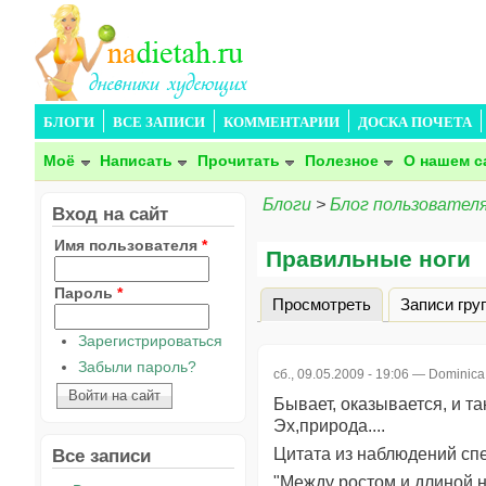
БЛОГИ
ВСЕ ЗАПИСИ
КОММЕНТАРИИ
ДОСКА ПОЧЕТА
Моё
Написать
Прочитать
Полезное
О нашем с
Блоги
>
Блог пользователя
Вход на сайт
Имя пользователя
*
Правильные ноги
Пароль
*
Просмотреть
(активная вкла
Записи гру
Главные вкладки
Зарегистрироваться
Забыли пароль?
сб., 09.05.2009 - 19:06 —
Dominica
Бывает, оказывается, и так
Эх,природа....
Цитата из наблюдений сп
Все записи
"Между ростом и длиной н