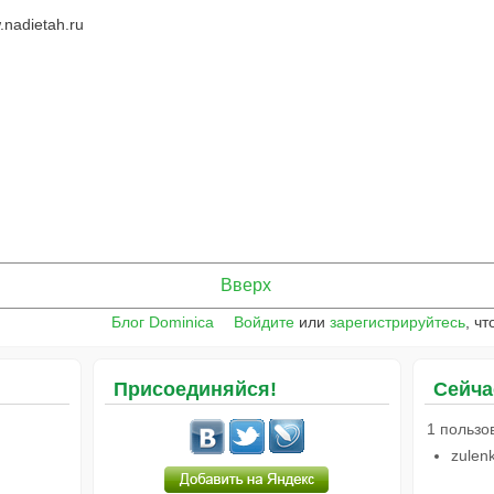
nadietah.ru
Вверх
Блог Dominica
Войдите
или
зарегистрируйтесь
, ч
Присоединяйся!
Сейча
1 пользо
zulen